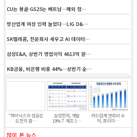
CU는 몽골·GS25는 베트남…해외 점…
방산업계 여성 인력 늘었다…LIG D&…
SK텔레콤, 전문회사 세우고 AI 데이터…
삼성E&A, 상반기 영업이익 4613억 원…
KB금융, 비은행 비중 44%…상반기 순…
Band
“하이닉스의 성공은
삼성전자, 개발
카드업계 연회비 수
도전의 결…
19%↑ 제조 1…
익, 프리미…
많이 본 뉴스