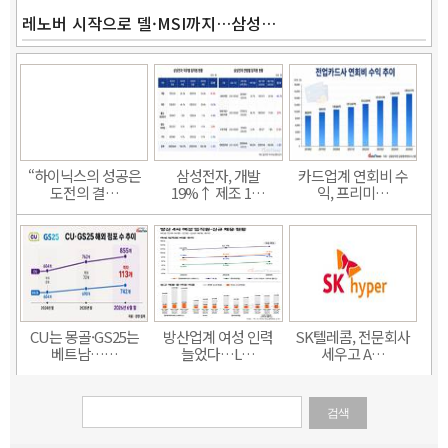
레노버 시작으로 델·MSI까지…삼성…
“하이닉스의 성공은
삼성전자, 개발
카드업계 연회비 수
도전의 결…
19%↑ 제조 1…
익, 프리미…
CU는 몽골·GS25는
방산업계 여성 인력
SK텔레콤, 전문회사
베트남……
늘었다…L…
세우고 A…
검색