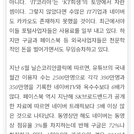
아니다
코리아
는
희생
의 토양에서 자란
. ‘IT
’
‘KT
’
셈이다
그렇지 않았다면 수많은
기업과 네이버
.
IT
도 카카오도 존재하지 못했을 것이다
최근에서야
.
이들 포털사업자들은 사용료를 일부 내고 있다
하
.
지만 구글과 페이스북 등 외국사업자들은 천문학
적인 돈을 벌어가면서도 무임승차하고 있다
.
지난
월 닐슨코리안클릭에 따르면
유튜브의 국내
6
,
월간 이용자 수는
만명으로 각각
만명과
2500
390
만명을 기록한 네이버
와 옥수수보다
배가
350
TV
6
많다
페이스북 역시 지난해
브로드밴드가 공개
.
SK
한 자료에 따르면 네이버 트래픽보다
배 이상 많
5
은 것으로 나타났다
동영상만 해도 네이버는 동영
.
상 점유율
를 차지하는데 반해 구글은
나
3%
72%