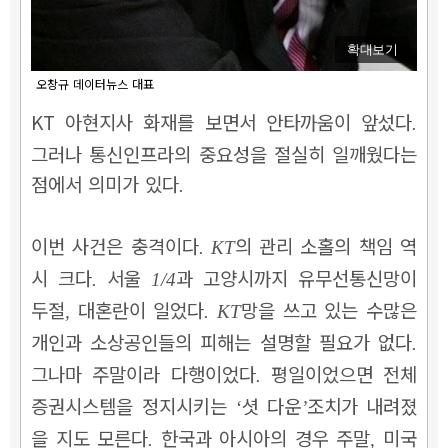
확대보기
오창규 데이터뉴스 대표
KT
아현지사 화재를 보면서 안타까움이 앞섰다
.
그러나 통신인프라의 중요성을 절실히 일깨웠다는
점에서 의미가 있다
.
이번 사건은 충격이다
의 관리 소홀의 책임 역
. KT
시 크다
서울
과 고양시까지 유무선통신망이
.
1/4
두절
대혼란이 일었다
망을 쓰고 있는 수많은
,
. KT
개인과 소상공인들의 피해는 설명할 필요가 없다
.
그나마 주말이라 다행이었다
평일이었으면 전체
.
증권시스템을 정지시키는
셧 다운
조치가 내려졌
‘
’
을 지도 모른다
한국과 아시아의 경우 주말
미국
.
,