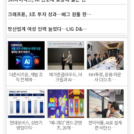
크래프톤, 3조 투자 성과…배그 원툴 한…
방산업계 여성 인력 늘었다…LIG D&…
더존비즈온, 개발 조
메가존클라우드, 아
NH투증, 운용·자문
직 전체에…
크릴과 AI…
사 CEO 초…
현대모비스, 상반기
‘애니팡2’ 엔드 콘텐
한미약품, AI로 설계
영업이익…
츠, 20개…
한 비만신…