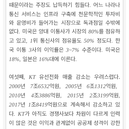
때문이라는 주장도 납득하기 힘들다
어느 나라나
.
통신 서비스는 인프라 구축에 천문학적인 투자비
와 운영비가 들어가는 시장으로 독과점일 수밖에
없다
미국은 양대 이통사가 시장의
를 점유하
.
80%
고 있고
위 통신사의 점유율도
정도다
한
, 1
50%
.
국 이통
사의 이익률은
수준이다
미국은
3
3~7%
.
일본은
대에 이른다
18%,
16%
.
여섯째
유선전화 매출 감소는 우려스럽다.
, KT
년
조
억원
년
조
억원
2000
7
6532
, 2005
6
1312
,
년
조
억원
년
조
억원
2010
4
3886
, 2015
2
3199
,
년
조
억원으로 계속해서 감소하고 있
2017
1
8419
다
가 아직도 경쟁사보다 차원이 다르게 인력
. KT
이 많은 것은 이익과 관계없이 공공제 성격이 강한