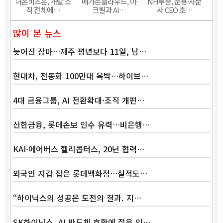
더존비즈온, 개발 조
메가존클라우드, 아
NH투증, 운용·자문
직 전체에…
크릴과 AI…
사 CEO 초…
많이 본 뉴스
늦어진 장마…제주 평년보다 11일, 남…
현대차, 전동화 100만대 육박…하이브…
4대 금융그룹, AI 전환확대·조직 개편…
신한금융, 롯데손보 인수 유력…비은행…
KAI·에어버스 헬리콥터스, 20년 협력…
외국인 지갑 잡은 롯데백화점…실적도…
“하이닉스의 성공은 도전의 결과. 지…
SK하이닉스, AI 반도체 호황에 젊은 인…