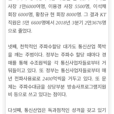
사장
만
여명
이용경 사장
명
이석채
1
6000
,
5500
,
회장
명
황창규 현 회장
명
그 결과
6000
,
8000
.
KT
직원은
만
명에서
년
분기
만
명
5
6600
2018
3
2
3676
으로 줄었다
.
넷째
천학적인 주파수할당 대가도 통신산업 쪽박
,
을 깨는 주범이다
정부는 주파수 할당 때마다 경
.
매를 통해 수조원씩을 각 통신사업자들로부터 거
둬들이고 있다
또 정부는 통신사업자들로부터 매
.
년 전파사용료로
억씩을 거두고 있다
또 문
2400
.
제는 주파수대금을 상당부분 방송사프로그램지원
비 등으로 쓰고 있다는 점이다
.
다섯째
통신산업은 독과점적인 성격을 갖고 있기
,