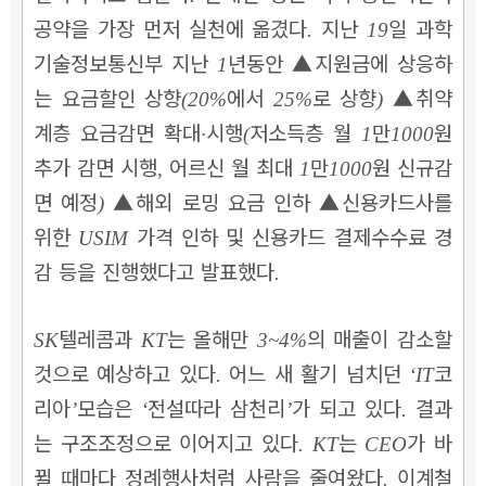
공약을 가장 먼저 실천에 옮겼다
지난
일 과학
.
19
기술정보통신부 지난
년동안
▲
지원금에 상응하
1
는 요금할인 상향
에서
로 상향
▲
취약
(20%
25%
)
계층 요금감면 확대
시행
저소득층 월
만
원
·
(
1
1000
추가 감면 시행
어르신 월 최대
만
원 신규감
,
1
1000
면 예정
▲
해외 로밍 요금 인하
▲
신용카드사를
)
위한
가격 인하 및 신용카드 결제수수료 경
USIM
감 등을 진행했다고 발표했다
.
텔레콤과
는 올해만
의 매출이 감소할
SK
KT
3~4%
것으로 예상하고 있다
어느 새 활기 넘치던
코
.
‘IT
리아
모습은
전설따라 삼천리
가 되고 있다
결과
’
‘
’
.
는 구조조정으로 이어지고 있다
는
가 바
. KT
CEO
뀔 때마다 정례행사처럼 사람을 줄여왔다
이계철
.