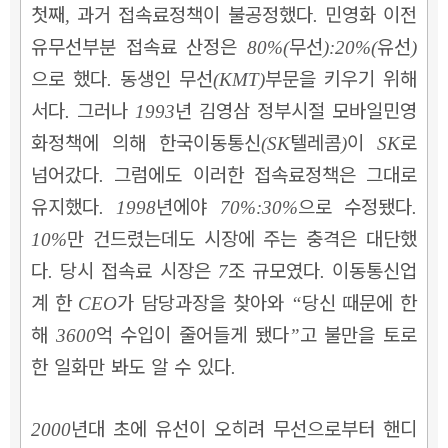
첫째
과거 접속료정책이 불공정했다
민영화 이전
,
.
유무선부분 접속료 산정은
무선
유선
80%(
):20%(
)
으로 했다
동생인 무선
부문을 키우기 위해
.
(KMT)
서다
그러나
년 김영삼 정부시절 모바일민영
.
1993
화정책에 의해 한국이동통신
텔레콤
이
로
(SK
)
SK
넘어갔다
그럼에도 이러한 접속료정책은 그대로
.
유지했다
년에야
으로 수정됐다
. 1998
70%:30%
.
만 건드렸는데도 시장에 주는 충격은 대단했
10%
다
당시 접속료 시장은
조 규모였다
이동통신업
.
7
.
계 한
가 담당과장을 찾아와
당신 때문에 한
CEO
“
해
억 수입이 줄어들게 됐다
고 불만을 토로
3600
”
한 일화만 봐도 알 수 있다
.
년대 초에 유선이 오히려 무선으로부터 핸디
2000