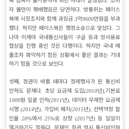
.
자 불만이 팽배했음은 당연하다
방통위는 페이스
.
북에 시정조치와 함께 과징금
억
만원을 부과
3
9600
했다
하지만 페이스북은 행정소송으로 맞섰다
그
.
.
나마 이제야 국내통신사들이 구글 등과 망사용료
협상을 진행 중인 것은 다행이다
하지만 국내 매
.
출조차 파악하기 힘든 상황에서 좋은 결과는 기대
하기 힘들 것으로 보인다
.
셋째
정권이 바뀔 때마다 정례행사가 된 통신비
,
인하도 문제다
초당 요금제 도입
년
기본료
.
(2010
),
원 일괄 인하
년
데이터 무제한 요금제
1000
(2011
),
시행
년
가입비 폐지
년
선택약정 할
(2014
),
(2015
),
인율
에서
로 상향
년
등 일일이
20%
25%
(2017
)
열거하기도 힘들다
문재인 정권 역시 통신비인하
.