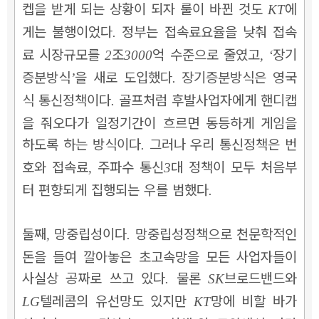
켑을 받게 되는 상황이 되자 룰이 바뀐 것도
에
KT
게는 불행이었다
정부는 접속료요율을 낮춰 접속
.
료 시장규모를
조
억 수준으로 줄였고
장기
2
3000
, ‘
증분방식
을 새로 도입했다
장기증분방식은 영국
’
.
식 통신정책이다
골프처럼 후발사업자에게 핸디캡
.
을 줘오다가 일정기간이 흐르면 동등하게 게임을
하도록 하는 방식이다
그러나 우리 통신정책은 번
.
호와 접속료
주파수 통신
대 정책이 모두 처음부
,
3
터 편향되게 집행되는 우를 범했다
.
둘째
망중립성이다
망중립성정책으로 천문학적인
,
.
돈을 들여 깔아놓은 초고속망을 모든 사업자들이
사실상 공짜로 쓰고 있다
물론
브로드밴드와
.
SK
텔레콤의 유선망도 있지만
망에 비할 바가
LG
KT