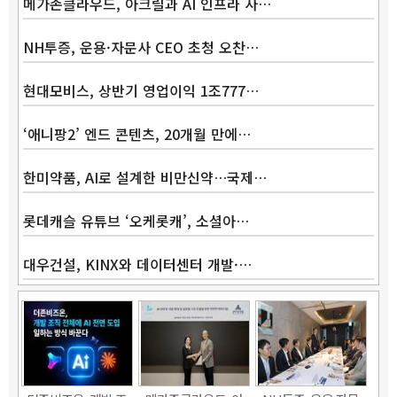
메가존클라우드, 아크릴과 AI 인프라 사…
NH투증, 운용·자문사 CEO 초청 오찬…
현대모비스, 상반기 영업이익 1조777…
‘애니팡2’ 엔드 콘텐츠, 20개월 만에…
한미약품, AI로 설계한 비만신약…국제…
롯데캐슬 유튜브 ‘오케롯캐’, 소셜아…
대우건설, KINX와 데이터센터 개발·…
Band