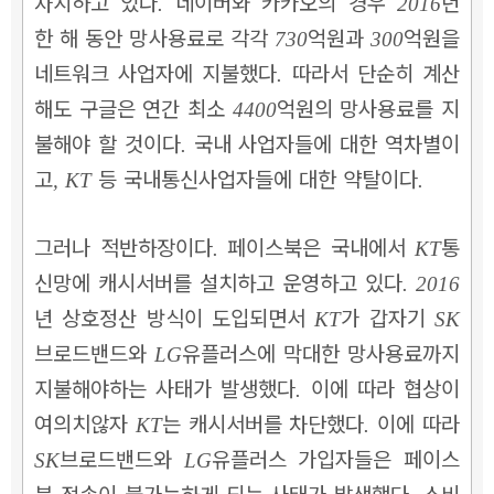
차지하고 있다
네이버와 카카오의 경우
년
.
2016
한 해 동안 망사용료로 각각
억원과
억원을
730
300
네트워크 사업자에 지불했다
따라서 단순히 계산
.
해도 구글은 연간 최소
억원의 망사용료를 지
4400
불해야 할 것이다
국내 사업자들에 대한 역차별이
.
고
등 국내통신사업자들에 대한 약탈이다
, KT
.
그러나 적반하장이다
페이스북은 국내에서
통
.
KT
신망에 캐시서버를 설치하고 운영하고 있다
. 2016
년 상호정산 방식이 도입되면서
가 갑자기
KT
SK
브로드밴드와
유플러스에 막대한 망사용료까지
LG
지불해야하는 사태가 발생했다
이에 따라 협상이
.
여의치않자
는 캐시서버를 차단했다
이에 따라
KT
.
브로드밴드와
유플러스 가입자들은 페이스
SK
LG
북 접속이 불가능하게 되는 사태가 발생했다
소비