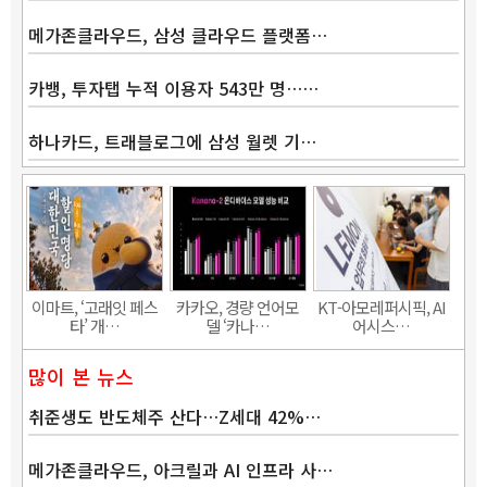
메가존클라우드, 삼성 클라우드 플랫폼…
카뱅, 투자탭 누적 이용자 543만 명……
하나카드, 트래블로그에 삼성 월렛 기…
Band
이마트, ‘고래잇 페스
카카오, 경량 언어모
KT-아모레퍼시픽, AI
타’ 개…
델 ‘카나…
어시스…
많이 본 뉴스
취준생도 반도체주 산다…Z세대 42%…
메가존클라우드, 아크릴과 AI 인프라 사…