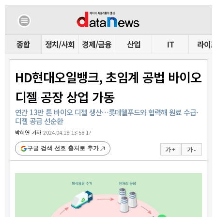
종합
정치/사회
경제/금융
산업
IT
라이
HD현대오일뱅크, 초임계 공법 바이오
디젤 공장 상업 가동
연간 13만 톤 바이오 디젤 생산…롯데웰푸드와 협력해 원료 수급·
디젤 공급 선순환
박혜연 기자
2024.04.18 13:58:17
구글 검색 선호 출처로 추가
가 +
가 -