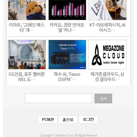
이마트, ‘고래잇 페스
카카오, 경량 언어모
KT-아모레퍼시픽, AI
타’ 개…
델 ‘카나…
어시스…
GS건설, 호주 멜버른
파수 AI, ‘Fasoo
메가존클라우드, 삼
NEL 도…
DSPM’…
성 클라우드…
검색
Copyright © Datanews Corp. All Rights Reserved.