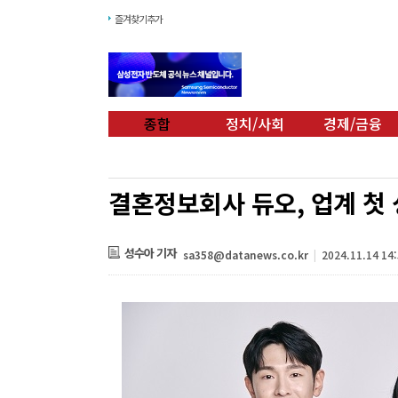
즐겨찾기추가
종합
정치/사회
경제/금융
결혼정보회사 듀오, 업계 첫 
성수아 기자
sa358@datanews.co.kr
|
2024.11.14 14