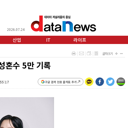
2026.07.24
산업
IT
라이프
글자크기
성혼수 5만 기록
:55:17
구글 검색 선호 출처로 추가