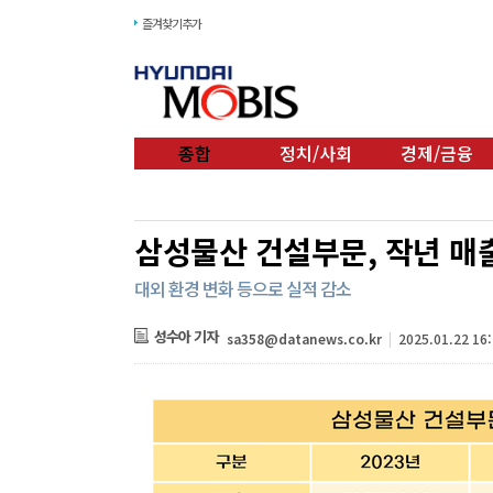
즐겨찾기추가
종합
정치/사회
경제/금융
삼성물산 건설부문, 작년 매출
대외 환경 변화 등으로 실적 감소
성수아 기자
sa358@datanews.co.kr
|
2025.01.22 16