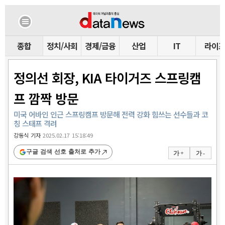
종합
정치/사회
경제/금융
산업
IT
라이
정의선 회장, KIA 타이거즈 스프링캠
프 깜짝 방문
미국 어바인 인근 스프링캠프 방문해 전력 강화 힘쓰는 선수들과 코
칭 스태프 격려
강동식 기자
2025.02.17 15:18:49
구글 검색 선호 출처로 추가
가 +
가 -