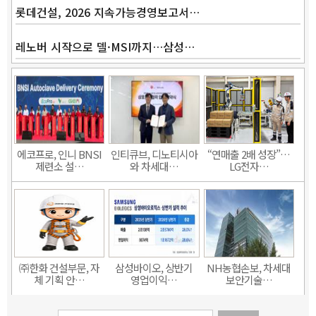
롯데건설, 2026 지속가능경영보고서…
레노버 시작으로 델·MSI까지…삼성…
에코프로, 인니 BNSI
인티큐브, 디노티시아
“연매출 2배 성장”…
제련소 설…
와 차세대…
LG전자…
㈜한화 건설부문, 자
삼성바이오, 상반기
NH농협손보, 차세대
체 기획 안…
영업이익…
보안기술…