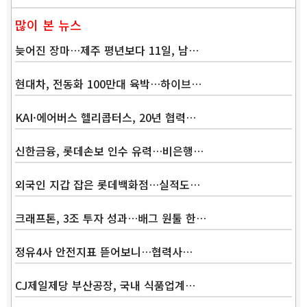
많이 본 뉴스
늦어진 장마…제주 평년보다 11일, 남…
현대차, 전동화 100만대 육박…하이브…
KAI·에어버스 헬리콥터스, 20년 협력…
신한금융, 롯데손보 인수 유력…비은행…
외국인 지갑 잡은 롯데백화점…실적도…
크래프톤, 3조 투자 성과…배그 원툴 한…
정유4사 안전지표 뜯어보니…협력사…
CJ제일제당 부산공장, 국내 식품업계…