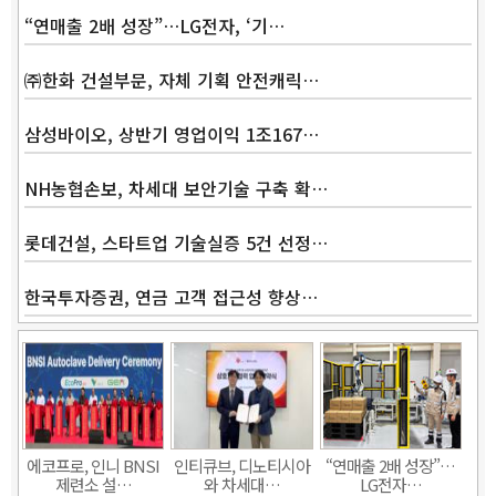
“연매출 2배 성장”…LG전자, ‘기…
㈜한화 건설부문, 자체 기획 안전캐릭…
삼성바이오, 상반기 영업이익 1조167…
NH농협손보, 차세대 보안기술 구축 확…
롯데건설, 스타트업 기술실증 5건 선정…
한국투자증권, 연금 고객 접근성 향상…
Band
에코프로, 인니 BNSI
인티큐브, 디노티시아
“연매출 2배 성장”…
제련소 설…
와 차세대…
LG전자…