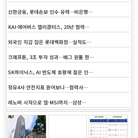
신한금융, 롯데손보 인수 유력…비은행…
KAI·에어버스 헬리콥터스, 20년 협력…
외국인 지갑 잡은 롯데백화점…실적도…
크래프톤, 3조 투자 성과…배그 원툴 한…
SK하이닉스, AI 반도체 호황에 젊은 인…
정유4사 안전지표 뜯어보니…협력사…
레노버 시작으로 델·MSI까지…삼성…