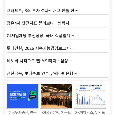
크래프톤, 3조 투자 성과…배그 원툴 한…
정유4사 안전지표 뜯어보니…협력사…
CJ제일제당 부산공장, 국내 식품업계…
롯데건설, 2026 지속가능경영보고서…
레노버 시작으로 델·MSI까지…삼성…
신한금융, 롯데손보 인수 유력…비은행…
한국투자증권, 연금
KB국민은행, 예금토
SK하이닉스, AI 반도