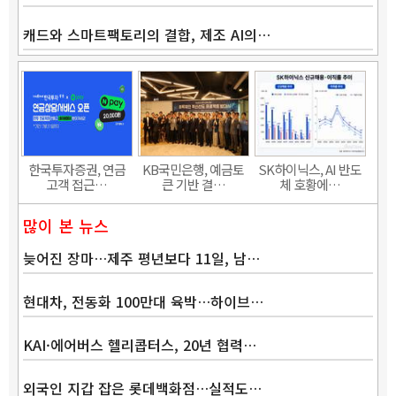
캐드와 스마트팩토리의 결합, 제조 AI의…
Band
한국투자증권, 연금
KB국민은행, 예금토
SK하이닉스, AI 반도
고객 접근…
큰 기반 결…
체 호황에…
많이 본 뉴스
늦어진 장마…제주 평년보다 11일, 남…
현대차, 전동화 100만대 육박…하이브…
KAI·에어버스 헬리콥터스, 20년 협력…
외국인 지갑 잡은 롯데백화점…실적도…