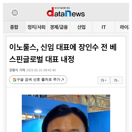
종합
정치/사회
경제/금융
산업
IT
라이
이노룰스, 신임 대표에 장인수 전 베
스핀글로벌 대표 내정
강동식 기자
2025.03.10 08:41:40
구글 검색 선호 출처로 추가
가 +
가 -