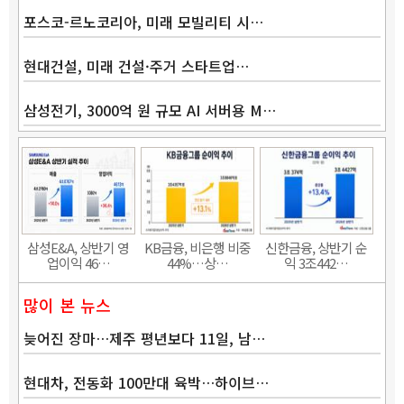
포스코-르노코리아, 미래 모빌리티 시…
현대건설, 미래 건설·주거 스타트업…
삼성전기, 3000억 원 규모 AI 서버용 M…
삼성E&A, 상반기 영
KB금융, 비은행 비중
신한금융, 상반기 순
업이익 46…
44%…상…
익 3조442…
많이 본 뉴스
늦어진 장마…제주 평년보다 11일, 남…
현대차, 전동화 100만대 육박…하이브…