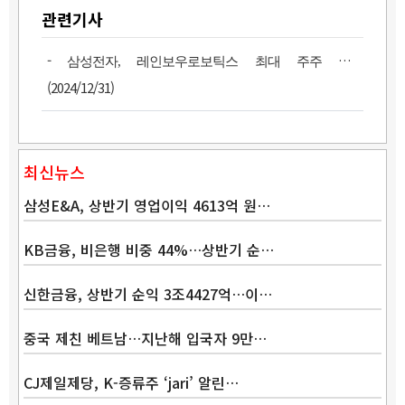
관련기사
-
삼성전자, 레인보우로보틱스 최대 주주 된다
(2024/12/31)
최신뉴스
삼성E&A, 상반기 영업이익 4613억 원…
KB금융, 비은행 비중 44%…상반기 순…
신한금융, 상반기 순익 3조4427억…이…
중국 제친 베트남…지난해 입국자 9만…
CJ제일제당, K-증류주 ‘jari’ 알린…
Band