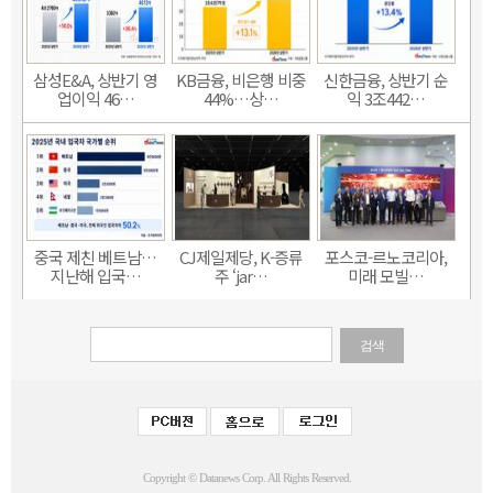
삼성E&A, 상반기 영
KB금융, 비은행 비중
신한금융, 상반기 순
업이익 46…
44%…상…
익 3조442…
중국 제친 베트남…
CJ제일제당, K-증류
포스코-르노코리아,
지난해 입국…
주 ‘jar…
미래 모빌…
검색
Copyright © Datanews Corp. All Rights Reserved.