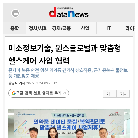
종합
정치/사회
경제/금융
산업
IT
라이
미소정보기술, 원스글로벌과 맞춤형
헬스케어 사업 협력
묻지마 복용 안전 위한 의약품·건기식 상호작용, 금기·중복·약물정보
등 개인맞춤 제공
강동식 기자
2025.03.24 09:25:12
구글 검색 선호 출처로 추가
가 +
가 -