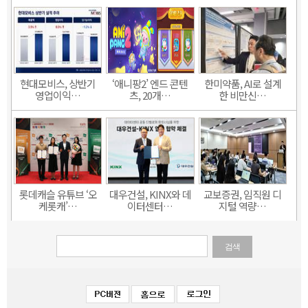
현대모비스, 상반기
‘애니팡2’ 엔드 콘텐
한미약품, AI로 설계
영업이익…
츠, 20개…
한 비만신…
롯데캐슬 유튜브 ‘오
대우건설, KINX와 데
교보증권, 임직원 디
케롯캐’…
이터센터…
지털 역량…
검색