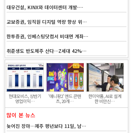
대우건설, KINX와 데이터센터 개발·…
교보증권, 임직원 디지털 역량 향상 위…
한투증권, 인베스팅닷컴서 비대면 계좌…
취준생도 반도체주 산다…Z세대 42%…
Band
현대모비스, 상반기
‘애니팡2’ 엔드 콘텐
한미약품, AI로 설계
영업이익…
츠, 20개…
한 비만신…
많이 본 뉴스
늦어진 장마…제주 평년보다 11일, 남…