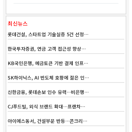
최신뉴스
롯데건설, 스타트업 기술실증 5건 선정…
한국투자증권, 연금 고객 접근성 향상…
KB국민은행, 예금토큰 기반 결제 인프…
SK하이닉스, AI 반도체 호황에 젊은 인…
신한금융, 롯데손보 인수 유력…비은행…
Band
CJ푸드빌, 외식 브랜드 확대…프랜차…
아이에스동서, 건설부문 반등…콘크리…