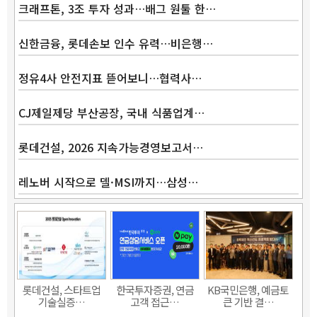
크래프톤, 3조 투자 성과…배그 원툴 한…
신한금융, 롯데손보 인수 유력…비은행…
정유4사 안전지표 뜯어보니…협력사…
CJ제일제당 부산공장, 국내 식품업계…
롯데건설, 2026 지속가능경영보고서…
레노버 시작으로 델·MSI까지…삼성…
롯데건설, 스타트업
한국투자증권, 연금
KB국민은행, 예금토
기술실증…
고객 접근…
큰 기반 결…