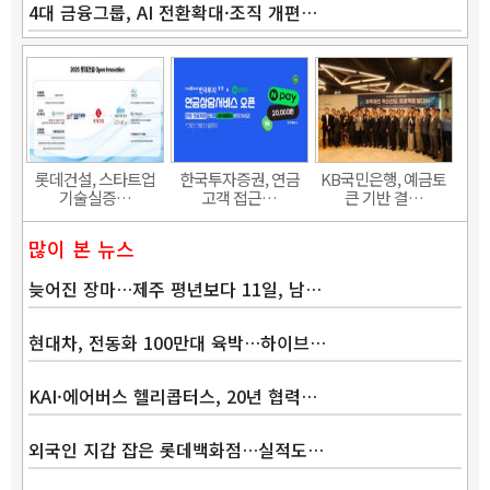
4대 금융그룹, AI 전환확대·조직 개편…
롯데건설, 스타트업
한국투자증권, 연금
KB국민은행, 예금토
기술실증…
고객 접근…
큰 기반 결…
많이 본 뉴스
늦어진 장마…제주 평년보다 11일, 남…
현대차, 전동화 100만대 육박…하이브…
KAI·에어버스 헬리콥터스, 20년 협력…
외국인 지갑 잡은 롯데백화점…실적도…