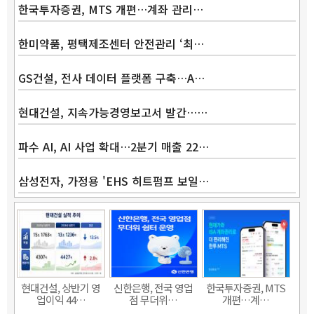
한국투자증권, MTS 개편…계좌 관리…
한미약품, 평택제조센터 안전관리 ‘최…
GS건설, 전사 데이터 플랫폼 구축…A…
현대건설, 지속가능경영보고서 발간……
파수 AI, AI 사업 확대…2분기 매출 22…
삼성전자, 가정용 'EHS 히트펌프 보일…
Band
현대건설, 상반기 영
신한은행, 전국 영업
한국투자증권, MTS
업이익 44…
점 무더위…
개편…계…