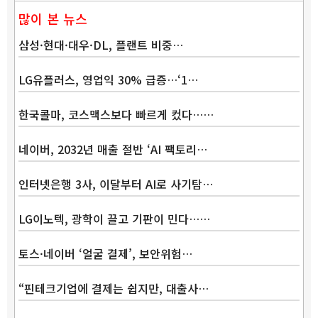
많이 본 뉴스
삼성·현대·대우·DL, 플랜트 비중…
LG유플러스, 영업익 30% 급증…‘1…
한국콜마, 코스맥스보다 빠르게 컸다……
네이버, 2032년 매출 절반 ‘AI 팩토리…
인터넷은행 3사, 이달부터 AI로 사기탐…
LG이노텍, 광학이 끌고 기판이 민다……
토스·네이버 ‘얼굴 결제’, 보안위험…
“핀테크기업에 결제는 쉽지만, 대출사…