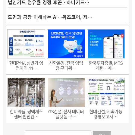
법인카드 점유율 경쟁 후끈…하나카드…
도면과 공장 이해하는 AI…위즈코어, 제…
현대건설, 상반기 영
신한은행, 전국 영업
한국투자증권, MTS
업이익 44…
점 무더위…
개편…계…
한미약품, 평택제조
GS건설, 전사 데이터
현대건설, 지속가능
센터 안전관…
플랫폼 구…
경영보고서…