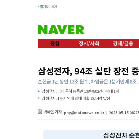
즐겨찾기추가
종합
정치/사회
경제/금융
삼성전자, 94조 실탄 장전 
순현금 1년 동안 12조 원↑, 차입금은 1분기만에 8
삼성전자, 국내 특허 등록만 13만4802건…역대 1위
삼성전자, 1분기 역대 최대 매출 79.14억 달성
박혜연 기자
phy@datanews.co.kr
|
2025.05.15 08:2