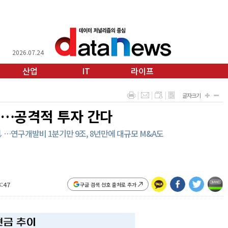
2026.07.24
산업
IT
라이프
글자크기
중…공격적 투자 간다
조↓…연구개발비 1분기만 9조, 8년만에 대규모 M&A도
3:47
구글 검색 선호 출처로 추가