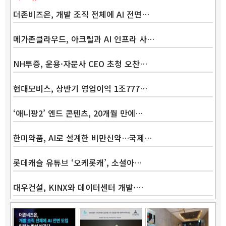
더존비즈온, 개발 조직 전체에 AI 전면…
메가존클라우드, 아크릴과 AI 인프라 사…
NH투증, 운용·자문사 CEO 초청 오찬…
현대모비스, 상반기 영업이익 1조777…
‘애니팡2’ 엔드 콘텐츠, 20개월 만에…
한미약품, AI로 설계한 비만신약…국제…
롯데캐슬 유튜브 ‘오케롯캐’, 소셜아…
대우건설, KINX와 데이터센터 개발·…
Band