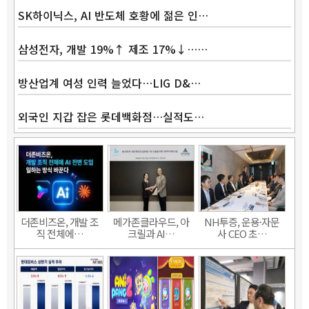
SK하이닉스, AI 반도체 호황에 젊은 인…
삼성전자, 개발 19%↑ 제조 17%↓……
방산업계 여성 인력 늘었다…LIG D&…
외국인 지갑 잡은 롯데백화점…실적도…
더존비즈온, 개발 조
메가존클라우드, 아
NH투증, 운용·자문
직 전체에…
크릴과 AI…
사 CEO 초…