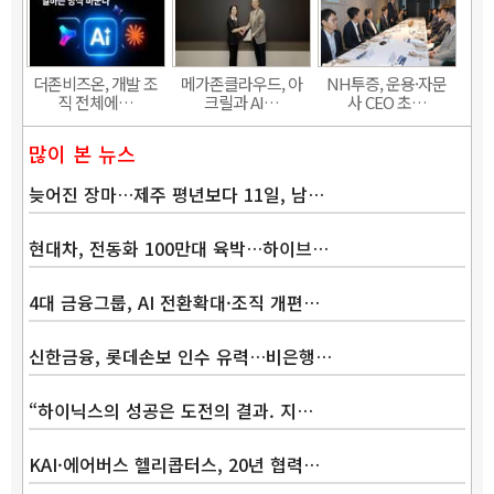
더존비즈온, 개발 조
메가존클라우드, 아
NH투증, 운용·자문
직 전체에…
크릴과 AI…
사 CEO 초…
많이 본 뉴스
늦어진 장마…제주 평년보다 11일, 남…
현대차, 전동화 100만대 육박…하이브…
4대 금융그룹, AI 전환확대·조직 개편…
신한금융, 롯데손보 인수 유력…비은행…
“하이닉스의 성공은 도전의 결과. 지…
KAI·에어버스 헬리콥터스, 20년 협력…