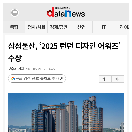
종합
정치/사회
경제/금융
산업
IT
라이
삼성물산, ‘2025 런던 디자인 어워즈’
수상
성수아 기자
2025.05.29 12:53:45
구글 검색 선호 출처로 추가
가 +
가 -