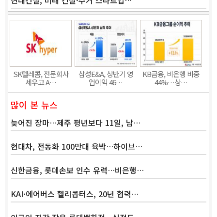
현대건설, 미래 건설·주거 스타트업…
Band
SK텔레콤, 전문회사
삼성E&A, 상반기 영
KB금융, 비은행 비중
세우고 A…
업이익 46…
44%…상…
많이 본 뉴스
늦어진 장마…제주 평년보다 11일, 남…
현대차, 전동화 100만대 육박…하이브…
신한금융, 롯데손보 인수 유력…비은행…
KAI·에어버스 헬리콥터스, 20년 협력…