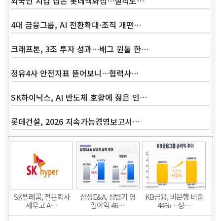
외국인 지갑 잡은 롯데백화점…실적도…
4대 금융그룹, AI 전환확대·조직 개편…
크래프톤, 3조 투자 성과…배그 원툴 한…
정유4사 안전지표 뜯어보니…협력사…
SK하이닉스, AI 반도체 호황에 젊은 인…
롯데건설, 2026 지속가능경영보고서…
SK텔레콤, 전문회사
삼성E&A, 상반기 영
KB금융, 비은행 비중
세우고 A…
업이익 46…
44%…상…