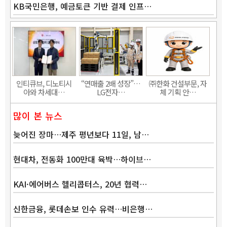
KB국민은행, 예금토큰 기반 결제 인프…
Band
인티큐브, 디노티시
“연매출 2배 성장”…
㈜한화 건설부문, 자
아와 차세대…
LG전자…
체 기획 안…
많이 본 뉴스
늦어진 장마…제주 평년보다 11일, 남…
현대차, 전동화 100만대 육박…하이브…
KAI·에어버스 헬리콥터스, 20년 협력…
신한금융, 롯데손보 인수 유력…비은행…