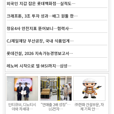
외국인 지갑 잡은 롯데백화점…실적도…
크래프톤, 3조 투자 성과…배그 원툴 한…
정유4사 안전지표 뜯어보니…협력사…
CJ제일제당 부산공장, 국내 식품업계…
롯데건설, 2026 지속가능경영보고서…
레노버 시작으로 델·MSI까지…삼성…
인티큐브, 디노티시
“연매출 2배 성장”…
㈜한화 건설부문, 자
아와 차세대…
LG전자…
체 기획 안…