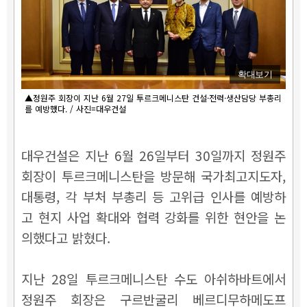
확대보기
▲정원주 회장이 지난 6월 27일 투르크메니스탄 건설·전력·생산담당 부총리
를 예방했다. / 사진=대우건설
대우건설은 지난 6월 26일부터 30일까지 정원주
회장이 투르크메니스탄을 방문해 국가최고지도자,
대통령, 각 부처 부총리 등 고위급 인사를 예방하
고 현지 사업 확대와 협력 강화를 위한 현안을 논
의했다고 밝혔다.
지난 28일 투르크메니스탄 수도 아쉬하바트에서
정원주 회장은 구르반굴리 베르디무하메도프