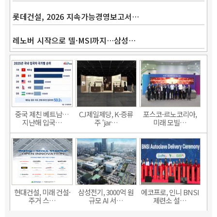
롯데건설, 2026 지속가능경영보고서…
레노버 시작으로 델·MSI까지…삼성…
중국 제친 베트남…
CJ제일제당, K-증류
포스코-르노코리아,
지난해 입국…
주 ‘jar…
미래 모빌…
현대건설, 미래 건설·
삼성전기, 3000억 원
에코프로, 인니 BNSI
주거 스…
규모 AI 서…
제련소 설…