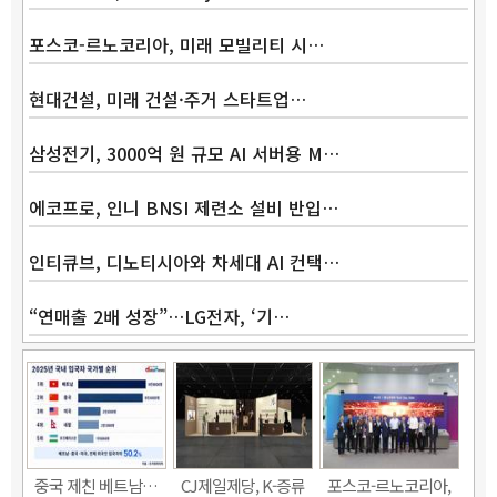
포스코-르노코리아, 미래 모빌리티 시…
현대건설, 미래 건설·주거 스타트업…
삼성전기, 3000억 원 규모 AI 서버용 M…
에코프로, 인니 BNSI 제련소 설비 반입…
인티큐브, 디노티시아와 차세대 AI 컨택…
“연매출 2배 성장”…LG전자, ‘기…
Band
중국 제친 베트남…
CJ제일제당, K-증류
포스코-르노코리아,