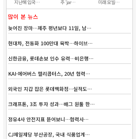
지난해 입국…
주 ‘jar…
미래 모빌…
많이 본 뉴스
늦어진 장마…제주 평년보다 11일, 남…
현대차, 전동화 100만대 육박…하이브…
신한금융, 롯데손보 인수 유력…비은행…
KAI·에어버스 헬리콥터스, 20년 협력…
외국인 지갑 잡은 롯데백화점…실적도…
크래프톤, 3조 투자 성과…배그 원툴 한…
정유4사 안전지표 뜯어보니…협력사…
CJ제일제당 부산공장, 국내 식품업계…