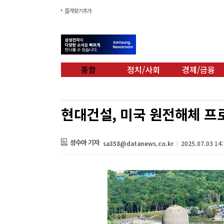
즐겨찾기추가
종합
정치/사회
경제/금융
현대건설, 미국 원전해체 프
성수아 기자
sa358@datanews.co.kr
|
2025.07.03 14