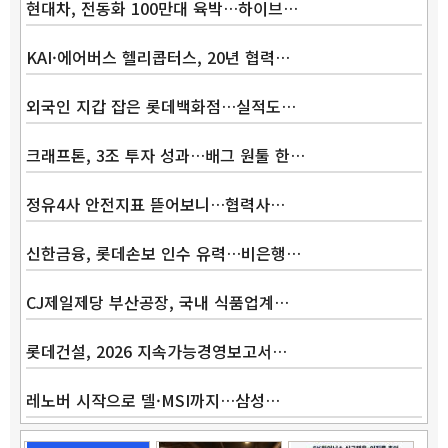
현대차, 전동화 100만대 육박…하이브…
KAI·에어버스 헬리콥터스, 20년 협력…
외국인 지갑 잡은 롯데백화점…실적도…
크래프톤, 3조 투자 성과…배그 원툴 한…
정유4사 안전지표 뜯어보니…협력사…
신한금융, 롯데손보 인수 유력…비은행…
CJ제일제당 부산공장, 국내 식품업계…
롯데건설, 2026 지속가능경영보고서…
레노버 시작으로 델·MSI까지…삼성…