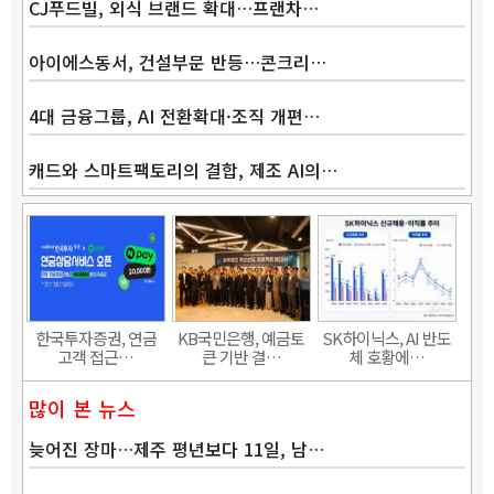
CJ푸드빌, 외식 브랜드 확대…프랜차…
아이에스동서, 건설부문 반등…콘크리…
4대 금융그룹, AI 전환확대·조직 개편…
캐드와 스마트팩토리의 결합, 제조 AI의…
Band
한국투자증권, 연금
KB국민은행, 예금토
SK하이닉스, AI 반도
고객 접근…
큰 기반 결…
체 호황에…
많이 본 뉴스
늦어진 장마…제주 평년보다 11일, 남…