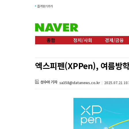
즐겨찾기추가
종합
정치/사회
경제/금융
엑스피펜(XPPen), 여름방
성수아 기자
sa358@datanews.co.kr
|
2025.07.21 10