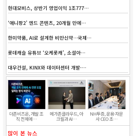
현대모비스, 상반기 영업이익 1조777…
‘애니팡2’ 엔드 콘텐츠, 20개월 만에…
한미약품, AI로 설계한 비만신약…국제…
롯데캐슬 유튜브 ‘오케롯캐’, 소셜아…
대우건설, KINX와 데이터센터 개발·…
Band
더존비즈온, 개발 조
메가존클라우드, 아
NH투증, 운용·자문
직 전체에…
크릴과 AI…
사 CEO 초…
많이 본 뉴스