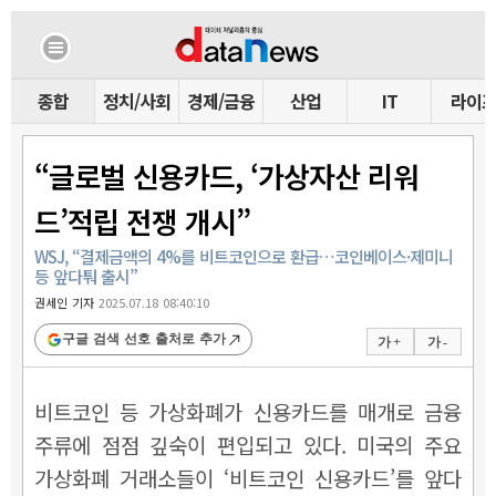
종합
정치/사회
경제/금융
산업
IT
라이
“글로벌 신용카드, ‘가상자산 리워
드’적립 전쟁 개시”
WSJ, “결제금액의 4%를 비트코인으로 환급…코인베이스·제미니
등 앞다퉈 출시”
권세인 기자
2025.07.18 08:40:10
구글 검색 선호 출처로 추가
가 +
가 -
비트코인 등 가상화폐가 신용카드를 매개로 금융
주류에 점점 깊숙이 편입되고 있다. 미국의 주요
가상화폐 거래소들이 ‘비트코인 신용카드’를 앞다