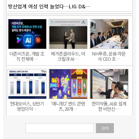
방산업계 여성 인력 늘었다…LIG D&…
더존비즈온, 개발 조
메가존클라우드, 아
NH투증, 운용·자문
직 전체에…
크릴과 AI…
사 CEO 초…
현대모비스, 상반기
‘애니팡2’ 엔드 콘텐
한미약품, AI로 설계
영업이익…
츠, 20개…
한 비만신…
검색