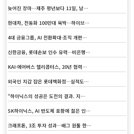
늦어진 장마…제주 평년보다 11일, 남…
현대차, 전동화 100만대 육박…하이브…
4대 금융그룹, AI 전환확대·조직 개편…
신한금융, 롯데손보 인수 유력…비은행…
KAI·에어버스 헬리콥터스, 20년 협력…
외국인 지갑 잡은 롯데백화점…실적도…
“하이닉스의 성공은 도전의 결과. 지…
SK하이닉스, AI 반도체 호황에 젊은 인…
크래프톤, 3조 투자 성과…배그 원툴 한…