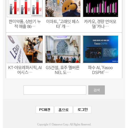
한미약품, 상반기 누
이마트, ‘고래잇 페스
카카오, 경량 언어모
적 매출 86…
타’ 개…
델 ‘카나…
KT-아모레퍼시픽, AI
GS건설, 호주 멜버른
파수 AI, ‘Fasoo
어시스…
NEL 도…
DSPM’…
검색
Copyright © Datanews Corp. All Rights Reserved.