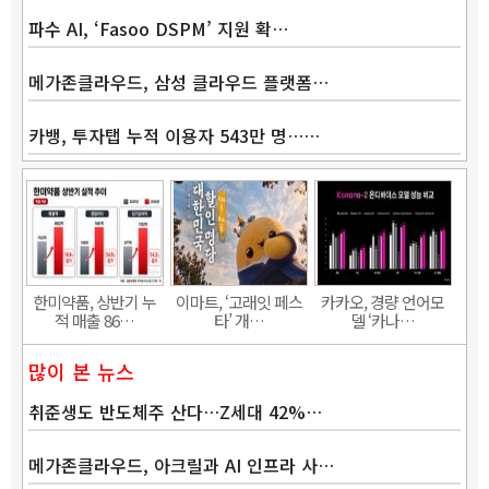
파수 AI, ‘Fasoo DSPM’ 지원 확…
메가존클라우드, 삼성 클라우드 플랫폼…
카뱅, 투자탭 누적 이용자 543만 명……
Band
한미약품, 상반기 누
이마트, ‘고래잇 페스
카카오, 경량 언어모
적 매출 86…
타’ 개…
델 ‘카나…
많이 본 뉴스
취준생도 반도체주 산다…Z세대 42%…
메가존클라우드, 아크릴과 AI 인프라 사…