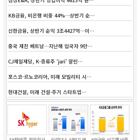
KB금융, 비은행 비중 44%…상반기 순…
Band
신한금융, 상반기 순익 3조4427억…이…
중국 제친 베트남…지난해 입국자 9만…
CJ제일제당, K-증류주 ‘jari’ 알린…
포스코-르노코리아, 미래 모빌리티 시…
현대건설, 미래 건설·주거 스타트업…
SK텔레콤, 전문회사
삼성E&A, 상반기 영
KB금융, 비은행 비중