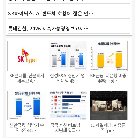
SK하이닉스, AI 반도체 호황에 젊은 인…
롯데건설, 2026 지속가능경영보고서…
SK텔레콤, 전문회사
삼성E&A, 상반기 영
KB금융, 비은행 비중
세우고 A…
업이익 46…
44%…상…
신한금융, 상반기 순
중국 제친 베트남…
CJ제일제당, K-증류
익 3조442…
지난해 입국…
주 ‘jar…