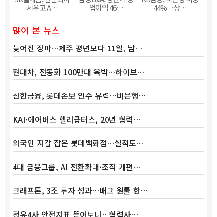
세우고 A…
업이익 46…
44%…상…
많이 본 뉴스
늦어진 장마…제주 평년보다 11일, 남…
현대차, 전동화 100만대 육박…하이브…
신한금융, 롯데손보 인수 유력…비은행…
KAI·에어버스 헬리콥터스, 20년 협력…
외국인 지갑 잡은 롯데백화점…실적도…
4대 금융그룹, AI 전환확대·조직 개편…
크래프톤, 3조 투자 성과…배그 원툴 한…
정유4사 안전지표 뜯어보니…협력사…