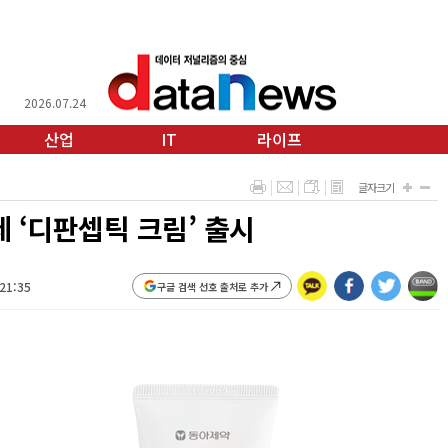
2026.07.24
산업
IT
라이프
글자크기
 ‘디판셉틱 크림’ 출시
:21:35
구글 검색 선호 출처로 추가