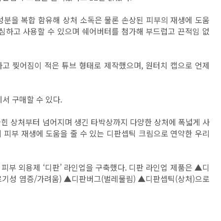
분을 복합 함유해 상처 소독은 물론 손상된 피부의 재생에 도움
안심하고 사용할 수 있으며 쉐어버터를 첨가해 부드럽고 끈적임 없
하고 찢어짐이 적은 튜브 형태로 제작했으며, 원터치 캡으로 언제
서 구매할 수 있다.
긁힌 상처부터 넘어지며 생긴 타박상까지 다양한 상처에 폭넓게 사
에 피부 재생에 도움을 줄 수 있는 디판셉틱 크림으로 연약한 우리
피부 외용제 ‘디판’ 라인업을 구축했다. 디판 라인업 제품은 ▲디
르기성 염증/가려움) ▲디판버그(벌레물림) ▲디판셉틱(상처)으로