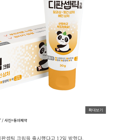
확대보기
 / 사진=동아제약
디판셉틱 크림을 출시했다고 12일 밝혔다.