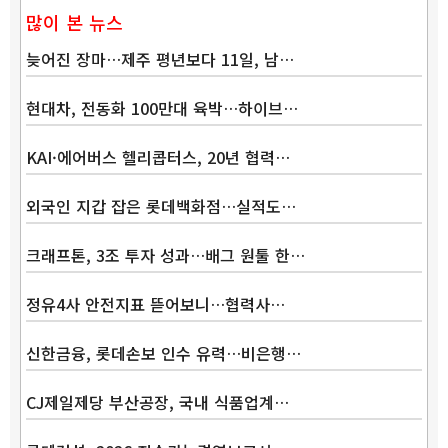
많이 본 뉴스
늦어진 장마…제주 평년보다 11일, 남…
현대차, 전동화 100만대 육박…하이브…
KAI·에어버스 헬리콥터스, 20년 협력…
외국인 지갑 잡은 롯데백화점…실적도…
크래프톤, 3조 투자 성과…배그 원툴 한…
정유4사 안전지표 뜯어보니…협력사…
신한금융, 롯데손보 인수 유력…비은행…
CJ제일제당 부산공장, 국내 식품업계…