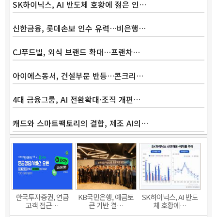
SK하이닉스, AI 반도체 호황에 젊은 인…
신한금융, 롯데손보 인수 유력…비은행…
CJ푸드빌, 외식 브랜드 확대…프랜차…
아이에스동서, 건설부문 반등…콘크리…
4대 금융그룹, AI 전환확대·조직 개편…
캐드와 스마트팩토리의 결합, 제조 AI의…
Band
한국투자증권, 연금
KB국민은행, 예금토
SK하이닉스, AI 반도
고객 접근…
큰 기반 결…
체 호황에…