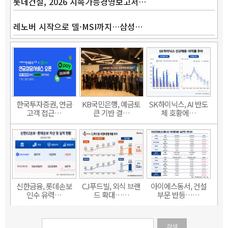
롯데건설, 2026 지속가능경영보고서…
레노버 시작으로 델·MSI까지…삼성…
한국투자증권, 연금
KB국민은행, 예금토
SK하이닉스, AI 반도
고객 접근…
큰 기반 결…
체 호황에…
신한금융, 롯데손보
CJ푸드빌, 외식 브랜
아이에스동서, 건설
인수 유력…
드 확대……
부문 반등……
검색