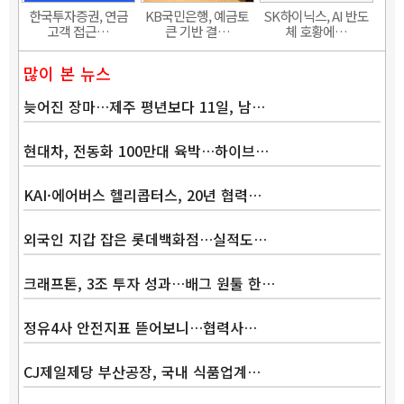
한국투자증권, 연금
KB국민은행, 예금토
SK하이닉스, AI 반도
고객 접근…
큰 기반 결…
체 호황에…
많이 본 뉴스
늦어진 장마…제주 평년보다 11일, 남…
현대차, 전동화 100만대 육박…하이브…
KAI·에어버스 헬리콥터스, 20년 협력…
외국인 지갑 잡은 롯데백화점…실적도…
크래프톤, 3조 투자 성과…배그 원툴 한…
정유4사 안전지표 뜯어보니…협력사…
CJ제일제당 부산공장, 국내 식품업계…