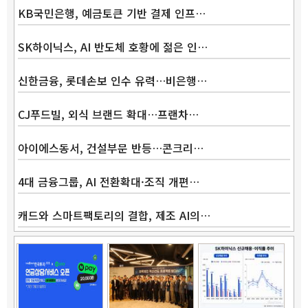
KB국민은행, 예금토큰 기반 결제 인프…
SK하이닉스, AI 반도체 호황에 젊은 인…
신한금융, 롯데손보 인수 유력…비은행…
CJ푸드빌, 외식 브랜드 확대…프랜차…
Band
아이에스동서, 건설부문 반등…콘크리…
4대 금융그룹, AI 전환확대·조직 개편…
캐드와 스마트팩토리의 결합, 제조 AI의…