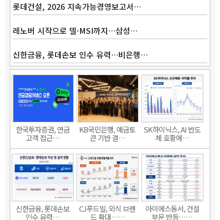
롯데건설, 2026 지속가능경영보고서…
레노버 시작으로 델·MSI까지…삼성…
신한금융, 롯데손보 인수 유력…비은행…
한국투자증권, 연금
KB국민은행, 예금토
SK하이닉스, AI 반도
고객 접근…
큰 기반 결…
체 호황에…
신한금융, 롯데손보
CJ푸드빌, 외식 브랜
아이에스동서, 건설
인수 유력…
드 확대……
부문 반등……