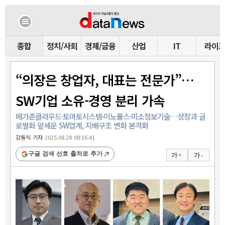
종합
정치/사회
경제/금융
산업
IT
라이
“의장은 창업자, 대표는 전문가”…
SW기업 소유-경영 분리 가속
메가존클라우드·토마토시스템·이노룰스·미소정보기술…성장과 글
로벌화 앞세운 SW업계, 지배구조 변화 본격화
강동식 기자
2025.08.28 08:16:41
구글 검색 선호 출처로 추가
가 +
가 -