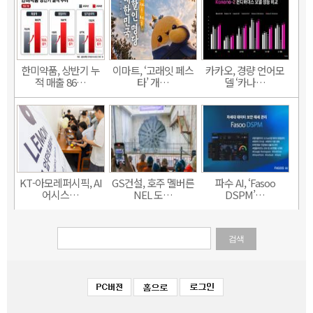
한미약품, 상반기 누
이마트, ‘고래잇 페스
카카오, 경량 언어모
적 매출 86…
타’ 개…
델 ‘카나…
KT-아모레퍼시픽, AI
GS건설, 호주 멜버른
파수 AI, ‘Fasoo
어시스…
NEL 도…
DSPM’…
검색