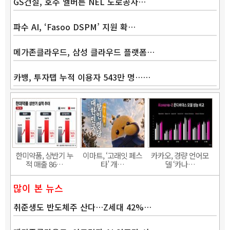
GS건설, 호주 멜버른 NEL 도로공사…
파수 AI, ‘Fasoo DSPM’ 지원 확…
메가존클라우드, 삼성 클라우드 플랫폼…
카뱅, 투자탭 누적 이용자 543만 명……
Band
한미약품, 상반기 누
이마트, ‘고래잇 페스
카카오, 경량 언어모
적 매출 86…
타’ 개…
델 ‘카나…
많이 본 뉴스
취준생도 반도체주 산다…Z세대 42%…