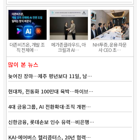
더존비즈온, 개발 조
메가존클라우드, 아
NH투증, 운용·자문
직 전체에…
크릴과 AI…
사 CEO 초…
많이 본 뉴스
늦어진 장마…제주 평년보다 11일, 남…
현대차, 전동화 100만대 육박…하이브…
4대 금융그룹, AI 전환확대·조직 개편…
신한금융, 롯데손보 인수 유력…비은행…
KAI·에어버스 헬리콥터스, 20년 협력…