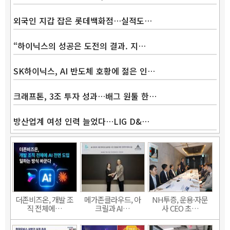
외국인 지갑 잡은 롯데백화점…실적도…
“하이닉스의 성공은 도전의 결과. 지…
SK하이닉스, AI 반도체 호황에 젊은 인…
크래프톤, 3조 투자 성과…배그 원툴 한…
방산업계 여성 인력 늘었다…LIG D&…
더존비즈온, 개발 조
메가존클라우드, 아
NH투증, 운용·자문
직 전체에…
크릴과 AI…
사 CEO 초…