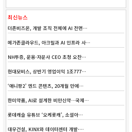
최신뉴스
더존비즈온, 개발 조직 전체에 AI 전면…
메가존클라우드, 아크릴과 AI 인프라 사…
NH투증, 운용·자문사 CEO 초청 오찬…
현대모비스, 상반기 영업이익 1조777…
‘애니팡2’ 엔드 콘텐츠, 20개월 만에…
한미약품, AI로 설계한 비만신약…국제…
롯데캐슬 유튜브 ‘오케롯캐’, 소셜아…
대우건설, KINX와 데이터센터 개발·…
Band