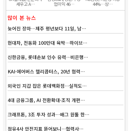
세우고 A…
업이익 46…
44%…상…
많이 본 뉴스
늦어진 장마…제주 평년보다 11일, 남…
현대차, 전동화 100만대 육박…하이브…
신한금융, 롯데손보 인수 유력…비은행…
KAI·에어버스 헬리콥터스, 20년 협력…
외국인 지갑 잡은 롯데백화점…실적도…
4대 금융그룹, AI 전환확대·조직 개편…
크래프톤, 3조 투자 성과…배그 원툴 한…
정유4사 안전지표 뜯어보니…협력사…