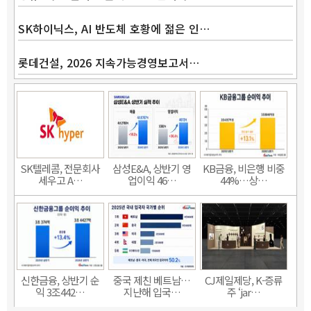
SK하이닉스, AI 반도체 호황에 젊은 인…
롯데건설, 2026 지속가능경영보고서…
SK텔레콤, 전문회사
삼성E&A, 상반기 영
KB금융, 비은행 비중
세우고 A…
업이익 46…
44%…상…
신한금융, 상반기 순
중국 제친 베트남…
CJ제일제당, K-증류
익 3조442…
지난해 입국…
주 ‘jar…