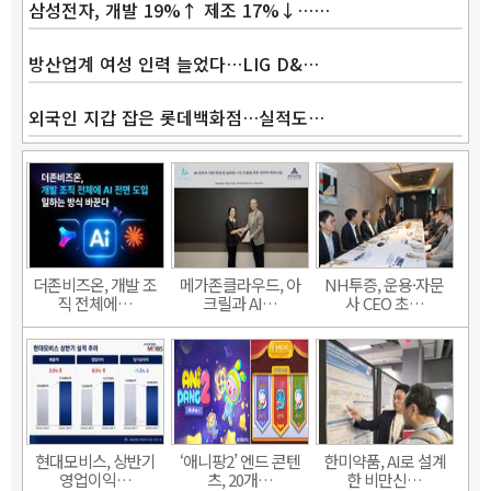
삼성전자, 개발 19%↑ 제조 17%↓……
방산업계 여성 인력 늘었다…LIG D&…
외국인 지갑 잡은 롯데백화점…실적도…
더존비즈온, 개발 조
메가존클라우드, 아
NH투증, 운용·자문
직 전체에…
크릴과 AI…
사 CEO 초…
현대모비스, 상반기
‘애니팡2’ 엔드 콘텐
한미약품, AI로 설계
영업이익…
츠, 20개…
한 비만신…