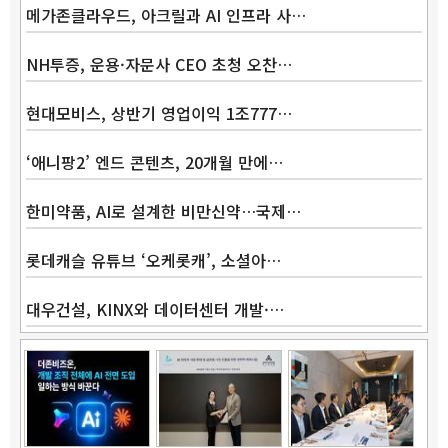
메가존클라우드, 아크릴과 AI 인프라 사…
NH투증, 운용·자문사 CEO 초청 오찬…
현대모비스, 상반기 영업이익 1조777…
‘애니팡2’ 엔드 콘텐츠, 20개월 만에…
한미약품, AI로 설계한 비만신약…국제…
롯데캐슬 유튜브 ‘오케롯캐’, 소셜아…
대우건설, KINX와 데이터센터 개발·…
Band