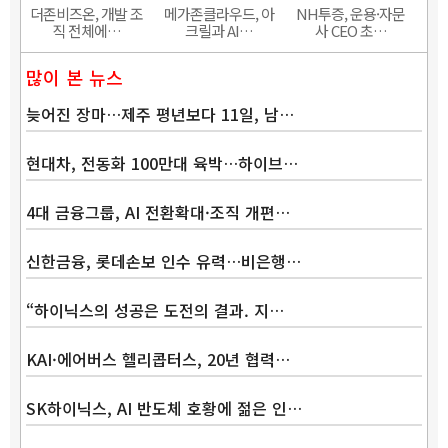
더존비즈온, 개발 조
메가존클라우드, 아
NH투증, 운용·자문
직 전체에…
크릴과 AI…
사 CEO 초…
많이 본 뉴스
늦어진 장마…제주 평년보다 11일, 남…
현대차, 전동화 100만대 육박…하이브…
4대 금융그룹, AI 전환확대·조직 개편…
신한금융, 롯데손보 인수 유력…비은행…
“하이닉스의 성공은 도전의 결과. 지…
KAI·에어버스 헬리콥터스, 20년 협력…
SK하이닉스, AI 반도체 호황에 젊은 인…