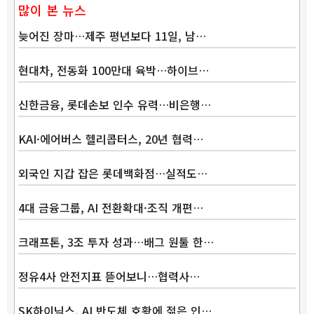
많이 본 뉴스
늦어진 장마…제주 평년보다 11일, 남…
현대차, 전동화 100만대 육박…하이브…
신한금융, 롯데손보 인수 유력…비은행…
KAI·에어버스 헬리콥터스, 20년 협력…
외국인 지갑 잡은 롯데백화점…실적도…
4대 금융그룹, AI 전환확대·조직 개편…
크래프톤, 3조 투자 성과…배그 원툴 한…
정유4사 안전지표 뜯어보니…협력사…
SK하이닉스, AI 반도체 호황에 젊은 인…