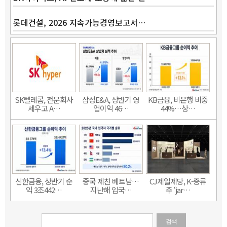
롯데건설, 2026 지속가능경영보고서…
SK텔레콤, 전문회사
삼성E&A, 상반기 영
KB금융, 비은행 비중
세우고 A…
업이익 46…
44%…상…
신한금융, 상반기 순
중국 제친 베트남…
CJ제일제당, K-증류
익 3조442…
지난해 입국…
주 ‘jar…
검색