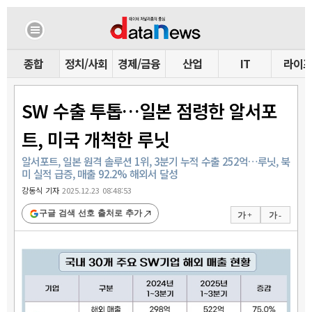
종합
정치/사회
경제/금융
산업
IT
라이
SW 수출 투톱…일본 점령한 알서포
트, 미국 개척한 루닛
알서포트, 일본 원격 솔루션 1위, 3분기 누적 수출 252억…루닛, 북
미 실적 급증, 매출 92.2% 해외서 달성
강동식 기자
2025.12.23 08:48:53
구글 검색 선호 출처로 추가
가 +
가 -