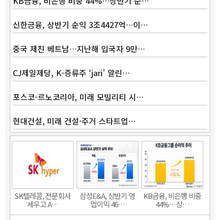
KB금융, 비은행 비중 44%…상반기 순…
신한금융, 상반기 순익 3조4427억…이…
중국 제친 베트남…지난해 입국자 9만…
CJ제일제당, K-증류주 ‘jari’ 알린…
포스코-르노코리아, 미래 모빌리티 시…
현대건설, 미래 건설·주거 스타트업…
Band
SK텔레콤, 전문회사
삼성E&A, 상반기 영
KB금융, 비은행 비중
세우고 A…
업이익 46…
44%…상…