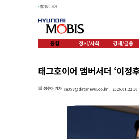
즐겨찾기추가
종합
정치/사회
경제/금융
태그호이어 앰버서더 ‘이정후’
성수아 기자
sa358@datanews.co.kr
|
2026.01.22 10