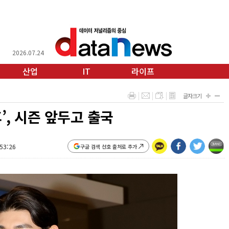
2026.07.24
산업
IT
라이프
글자크기
, 시즌 앞두고 출국
:53:26
구글 검색 선호 출처로 추가