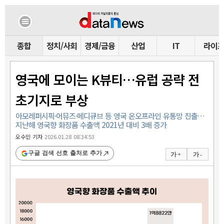
종합
정치/사회
경제/금융
산업
IT
라이
영국에 모이는 K뷰티…유럽 공략 전
초기지로 부상
아모레퍼시픽·어뮤즈·메디큐브 등 영국 온오프라인 유통망 진출…
지난해 영국향 화장품 수출액 2021년 대비 3배 증가
오수민 기자
2026.01.28 08:34:53
구글 검색 선호 출처로 추가
가 +
가 -