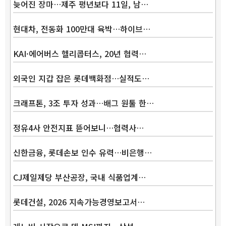
늦어진 장마…제주 평년보다 11일, 남…
현대차, 전동화 100만대 육박…하이브…
KAI·에어버스 헬리콥터스, 20년 협력…
외국인 지갑 잡은 롯데백화점…실적도…
크래프톤, 3조 투자 성과…배그 원툴 한…
정유4사 안전지표 뜯어보니…협력사…
신한금융, 롯데손보 인수 유력…비은행…
CJ제일제당 부산공장, 국내 식품업계…
롯데건설, 2026 지속가능경영보고서…