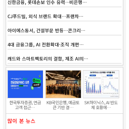
신한금융, 롯데손보 인수 유력…비은행…
CJ푸드빌, 외식 브랜드 확대…프랜차…
Band
아이에스동서, 건설부문 반등…콘크리…
4대 금융그룹, AI 전환확대·조직 개편…
캐드와 스마트팩토리의 결합, 제조 AI의…
한국투자증권, 연금
KB국민은행, 예금토
SK하이닉스, AI 반도
고객 접근…
큰 기반 결…
체 호황에…
많이 본 뉴스