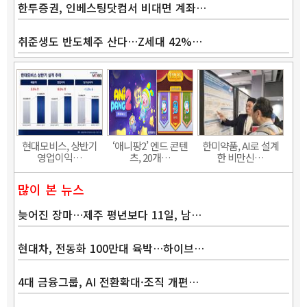
한투증권, 인베스팅닷컴서 비대면 계좌…
취준생도 반도체주 산다…Z세대 42%…
Band
현대모비스, 상반기
‘애니팡2’ 엔드 콘텐
한미약품, AI로 설계
영업이익…
츠, 20개…
한 비만신…
많이 본 뉴스
늦어진 장마…제주 평년보다 11일, 남…
현대차, 전동화 100만대 육박…하이브…
4대 금융그룹, AI 전환확대·조직 개편…