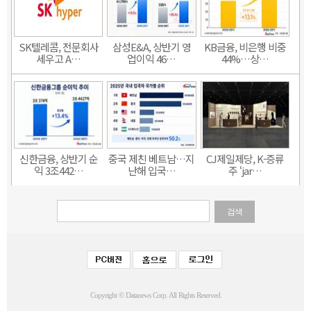
SK텔레콤, 전문회사
삼성E&A, 상반기 영
KB금융, 비은행 비중
세우고 A…
업이익 46…
44%…상…
신한금융, 상반기 순
중국 제친 베트남…지
CJ제일제당, K-증류
익 3조442…
난해 입국…
주 ‘jar…
검색
Copyright © Datanews Corp. All Rights Reserved.