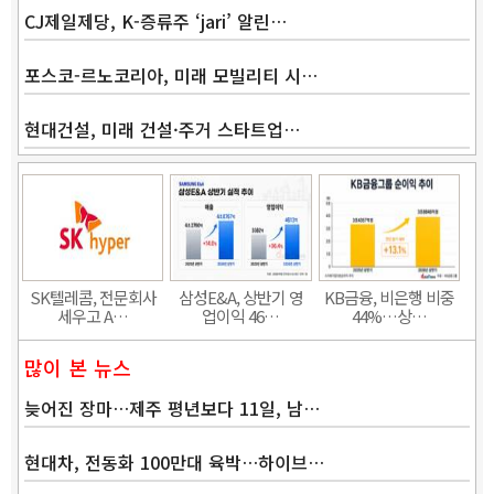
CJ제일제당, K-증류주 ‘jari’ 알린…
포스코-르노코리아, 미래 모빌리티 시…
현대건설, 미래 건설·주거 스타트업…
Band
SK텔레콤, 전문회사
삼성E&A, 상반기 영
KB금융, 비은행 비중
세우고 A…
업이익 46…
44%…상…
많이 본 뉴스
늦어진 장마…제주 평년보다 11일, 남…
현대차, 전동화 100만대 육박…하이브…