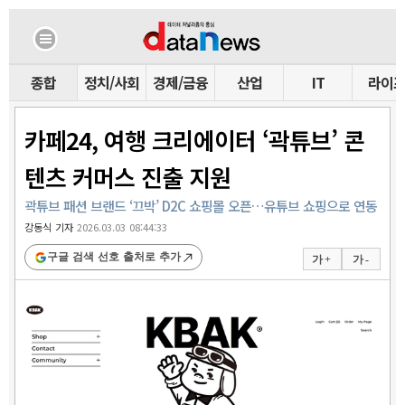
종합
정치/사회
경제/금융
산업
IT
라이
카페24, 여행 크리에이터 ‘곽튜브’ 콘
텐츠 커머스 진출 지원
곽튜브 패션 브랜드 ‘끄박’ D2C 쇼핑몰 오픈…유튜브 쇼핑으로 연동
강동식 기자
2026.03.03 08:44:33
구글 검색 선호 출처로 추가
가 +
가 -