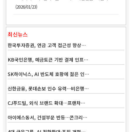
(2026/01/23)
최신뉴스
한국투자증권, 연금 고객 접근성 향상…
KB국민은행, 예금토큰 기반 결제 인프…
SK하이닉스, AI 반도체 호황에 젊은 인…
Band
신한금융, 롯데손보 인수 유력…비은행…
CJ푸드빌, 외식 브랜드 확대…프랜차…
아이에스동서, 건설부문 반등…콘크리…
4대 금융그룹, AI 전환확대·조직 개편…