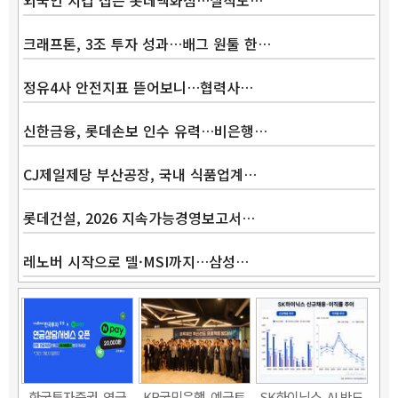
외국인 지갑 잡은 롯데백화점…실적도…
크래프톤, 3조 투자 성과…배그 원툴 한…
정유4사 안전지표 뜯어보니…협력사…
신한금융, 롯데손보 인수 유력…비은행…
CJ제일제당 부산공장, 국내 식품업계…
롯데건설, 2026 지속가능경영보고서…
레노버 시작으로 델·MSI까지…삼성…
한국투자증권, 연금
KB국민은행, 예금토
SK하이닉스, AI 반도