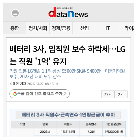
종합
정치/사회
경제/금융
산업
IT
라이
배터리 3사, 임직원 보수 하락세…LG
는 직원 '1억' 유지
직원 연봉 LG엔솔 1.1억·삼성 9500만·SK온 9400만…미등기임원
보수, 2023년 대비 모두 감소
박혜연 기자
2026.03.27 08:48:14
구글 검색 선호 출처로 추가
가 +
가 -