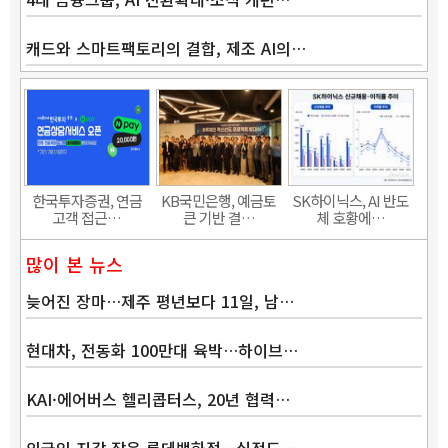
캐드와 스마트팩토리의 결합, 제조 AI의…
한국투자증권, 연금
KB국민은행, 예금토
SK하이닉스, AI 반도
고객 접근…
큰 기반 결…
체 호황에…
많이 본 뉴스
늦어진 장마…제주 평년보다 11일, 남…
현대차, 전동화 100만대 육박…하이브…
KAI·에어버스 헬리콥터스, 20년 협력…