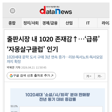
종합
정치/사회
경제/금융
산업
IT
라이
출판시장 내 1020 존재감↑…‘급류’
‘자몽살구클럽’ 인기
1020세대 문학 도서 구매 3년 연속 증가…리뷰·독서노트·독서모임
까지 확장
박혜연 기자
2026.04.21 11:50:45
구글 검색 선호 출처로 추가
가 +
가 -