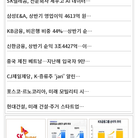
SK텔레콤, 전문회사 세우고 AI 데이터…
삼성E&A, 상반기 영업이익 4613억 원…
KB금융, 비은행 비중 44%…상반기 순…
신한금융, 상반기 순익 3조4427억…이…
중국 제친 베트남…지난해 입국자 9만…
CJ제일제당, K-증류주 ‘jari’ 알린…
포스코-르노코리아, 미래 모빌리티 시…
현대건설, 미래 건설·주거 스타트업…
Band