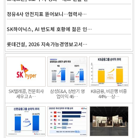
정유4사 안전지표 뜯어보니…협력사…
SK하이닉스, AI 반도체 호황에 젊은 인…
롯데건설, 2026 지속가능경영보고서…
SK텔레콤, 전문회사
삼성E&A, 상반기 영
KB금융, 비은행 비중
세우고 A…
업이익 46…
44%…상…