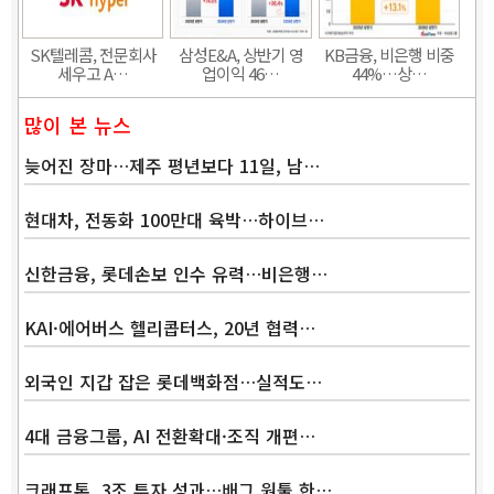
SK텔레콤, 전문회사
삼성E&A, 상반기 영
KB금융, 비은행 비중
세우고 A…
업이익 46…
44%…상…
많이 본 뉴스
늦어진 장마…제주 평년보다 11일, 남…
현대차, 전동화 100만대 육박…하이브…
신한금융, 롯데손보 인수 유력…비은행…
KAI·에어버스 헬리콥터스, 20년 협력…
외국인 지갑 잡은 롯데백화점…실적도…
4대 금융그룹, AI 전환확대·조직 개편…
크래프톤, 3조 투자 성과…배그 원툴 한…