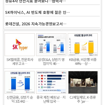
정유4사 안전지표 뜯어보니…협력사…
SK하이닉스, AI 반도체 호황에 젊은 인…
롯데건설, 2026 지속가능경영보고서…
SK텔레콤, 전문회사
삼성E&A, 상반기 영
KB금융, 비은행 비중
세우고 A…
업이익 46…
44%…상…
신한금융, 상반기 순
중국 제친 베트남…지
CJ제일제당, K-증류
익 3조442…
난해 입국…
주 ‘jar…