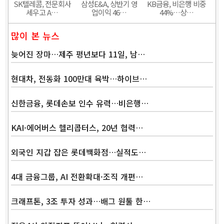
SK텔레콤, 전문회사
삼성E&A, 상반기 영
KB금융, 비은행 비중
세우고 A…
업이익 46…
44%…상…
많이 본 뉴스
늦어진 장마…제주 평년보다 11일, 남…
현대차, 전동화 100만대 육박…하이브…
신한금융, 롯데손보 인수 유력…비은행…
KAI·에어버스 헬리콥터스, 20년 협력…
외국인 지갑 잡은 롯데백화점…실적도…
4대 금융그룹, AI 전환확대·조직 개편…
크래프톤, 3조 투자 성과…배그 원툴 한…