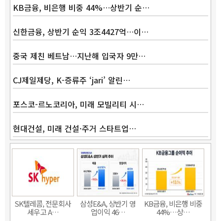
KB금융, 비은행 비중 44%…상반기 순…
신한금융, 상반기 순익 3조4427억…이…
중국 제친 베트남…지난해 입국자 9만…
CJ제일제당, K-증류주 ‘jari’ 알린…
포스코-르노코리아, 미래 모빌리티 시…
현대건설, 미래 건설·주거 스타트업…
Band
SK텔레콤, 전문회사
삼성E&A, 상반기 영
KB금융, 비은행 비중
세우고 A…
업이익 46…
44%…상…