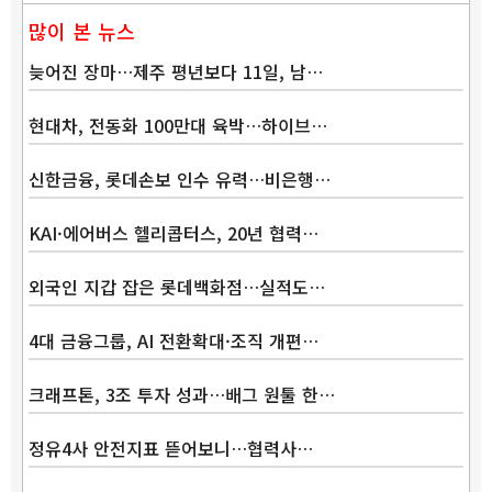
많이 본 뉴스
늦어진 장마…제주 평년보다 11일, 남…
현대차, 전동화 100만대 육박…하이브…
신한금융, 롯데손보 인수 유력…비은행…
KAI·에어버스 헬리콥터스, 20년 협력…
외국인 지갑 잡은 롯데백화점…실적도…
4대 금융그룹, AI 전환확대·조직 개편…
크래프톤, 3조 투자 성과…배그 원툴 한…
정유4사 안전지표 뜯어보니…협력사…