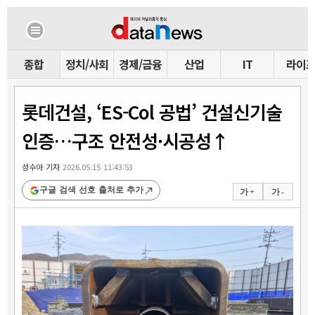
종합
정치/사회
경제/금융
산업
IT
라이
롯데건설, ‘ES-Col 공법’ 건설신기술
인증…구조 안전성·시공성↑
성수아 기자
2026.05.15 11:43:53
구글 검색 선호 출처로 추가
가 +
가 -