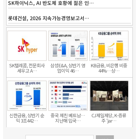
SK하이닉스, AI 반도체 호황에 젊은 인…
롯데건설, 2026 지속가능경영보고서…
SK텔레콤, 전문회사
삼성E&A, 상반기 영
KB금융, 비은행 비중
세우고 A…
업이익 46…
44%…상…
신한금융, 상반기 순
중국 제친 베트남…
CJ제일제당, K-증류
익 3조442…
지난해 입국…
주 ‘jar…