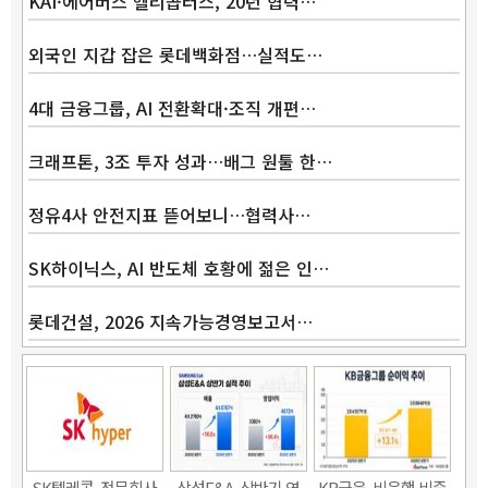
KAI·에어버스 헬리콥터스, 20년 협력…
외국인 지갑 잡은 롯데백화점…실적도…
4대 금융그룹, AI 전환확대·조직 개편…
크래프톤, 3조 투자 성과…배그 원툴 한…
정유4사 안전지표 뜯어보니…협력사…
SK하이닉스, AI 반도체 호황에 젊은 인…
롯데건설, 2026 지속가능경영보고서…
SK텔레콤, 전문회사
삼성E&A, 상반기 영
KB금융, 비은행 비중