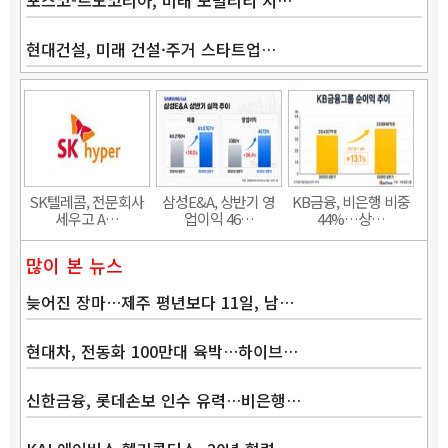
현대건설, 미래 건설·주거 스타트업…
SK텔레콤, 전문회사
삼성E&A, 상반기 영
KB금융, 비은행 비중
세우고 A…
업이익 46…
44%…상…
많이 본 뉴스
늦어진 장마…제주 평년보다 11일, 남…
현대차, 전동화 100만대 육박…하이브…
신한금융, 롯데손보 인수 유력…비은행…