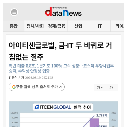
종합
정치/사회
경제/금융
산업
IT
라이
아이티센글로벌, 금·IT 두 바퀴로 거
침없는 질주
작년 매출 8.8조, 1분기도 100% 고속 성장…코스닥 우량사업부
승격, 수익성·안정성 입증
강동식 기자
2026.05.19 08:21:33
구글 검색 선호 출처로 추가
가 +
가 -