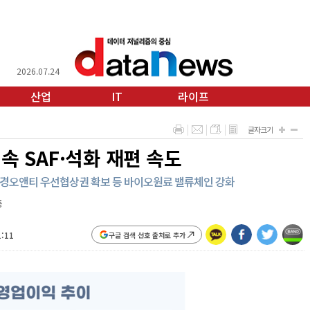
2026.07.24
산업
IT
라이프
글자크기
속 SAF·석화 재편 속도
·대경오앤티 우선협상권 확보 등 바이오원료 밸류체인 강화
동
1:11
구글 검색 선호 출처로 추가