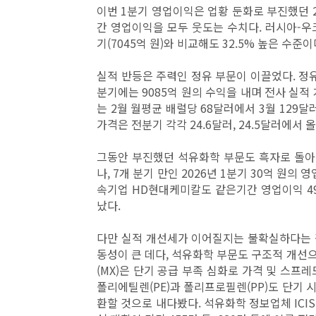
이번 1분기 영업이익은 업황 둔화로 부진했던 2023년
간 영업이익을 모두 웃도는 수치다. 러시아-우
기(7045억 원)와 비교해도 32.5% 높은 수준이
실적 반등은 주력인 정유 부문이 이끌었다. 정유
분기에는 9085억 원의 수익을 내며 전사 실적
는 2월 월평균 배럴당 68달러에서 3월 129
가격은 전분기 각각 24.6달러, 24.5달러에서 올
그동안 부진했던 석유화학 부문도 흑자로 돌아섰다
나, 7개 분기 만인 2026년 1분기 30억 원
속기업 HD현대케미칼도 같은기간 영업이익 49
났다.
다만 실적 개선세가 이어질지는 불확실하다는 평
동성이 큰 데다, 석유화학 부문도 구조적 개
(MX)은 단기 공급 부족 심화로 가격 및 스프
폴리에틸렌(PE)과 폴리프로필렌(PP)도 단기
환할 것으로 내다봤다. 석유화학 정보업체 ICIS에