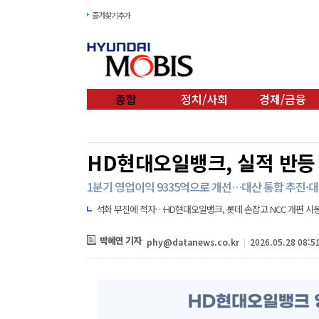
즐겨찾기추가
종합
정치/사회
경제/금융
HD현대오일뱅크, 실적 반등 
1분기 영업이익 9335억으로 개선…대산 통합 추진
석화 부진에 적자…HD현대오일뱅크, 롯데 손잡고 NCC 개편 시
박혜연 기자
phy@datanews.co.kr
|
2026.05.28 08:5