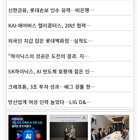
신한금융, 롯데손보 인수 유력…비은행…
KAI·에어버스 헬리콥터스, 20년 협력…
외국인 지갑 잡은 롯데백화점…실적도…
“하이닉스의 성공은 도전의 결과. 지…
SK하이닉스, AI 반도체 호황에 젊은 인…
크래프톤, 3조 투자 성과…배그 원툴 한…
방산업계 여성 인력 늘었다…LIG D&…