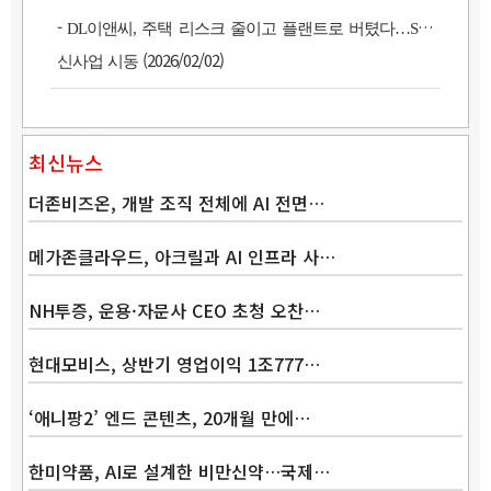
-
DL이앤씨, 주택 리스크 줄이고 플랜트로 버텼다…SMR
(2026/02/02)
신사업 시동
최신뉴스
더존비즈온, 개발 조직 전체에 AI 전면…
메가존클라우드, 아크릴과 AI 인프라 사…
NH투증, 운용·자문사 CEO 초청 오찬…
Band
현대모비스, 상반기 영업이익 1조777…
‘애니팡2’ 엔드 콘텐츠, 20개월 만에…
한미약품, AI로 설계한 비만신약…국제…