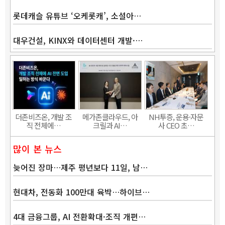
롯데캐슬 유튜브 ‘오케롯캐’, 소셜아…
대우건설, KINX와 데이터센터 개발·…
더존비즈온, 개발 조
메가존클라우드, 아
NH투증, 운용·자문
직 전체에…
크릴과 AI…
사 CEO 초…
많이 본 뉴스
늦어진 장마…제주 평년보다 11일, 남…
현대차, 전동화 100만대 육박…하이브…
4대 금융그룹, AI 전환확대·조직 개편…