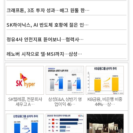
크래프톤, 3조 투자 성과…배그 원툴 한…
SK하이닉스, AI 반도체 호황에 젊은 인…
정유4사 안전지표 뜯어보니…협력사…
레노버 시작으로 델·MSI까지…삼성…
SK텔레콤, 전문회사
삼성E&A, 상반기 영
KB금융, 비은행 비중
세우고 A…
업이익 46…
44%…상…