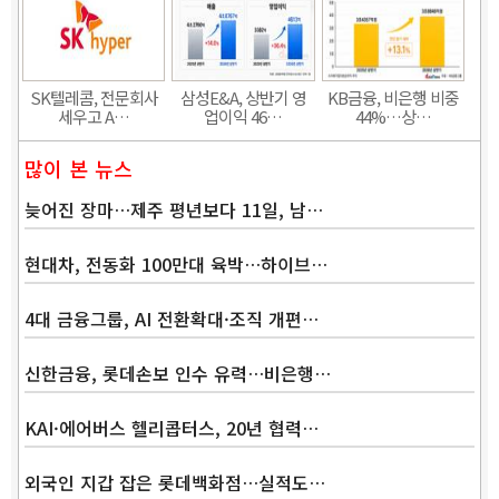
SK텔레콤, 전문회사
삼성E&A, 상반기 영
KB금융, 비은행 비중
세우고 A…
업이익 46…
44%…상…
많이 본 뉴스
늦어진 장마…제주 평년보다 11일, 남…
현대차, 전동화 100만대 육박…하이브…
4대 금융그룹, AI 전환확대·조직 개편…
신한금융, 롯데손보 인수 유력…비은행…
KAI·에어버스 헬리콥터스, 20년 협력…
외국인 지갑 잡은 롯데백화점…실적도…