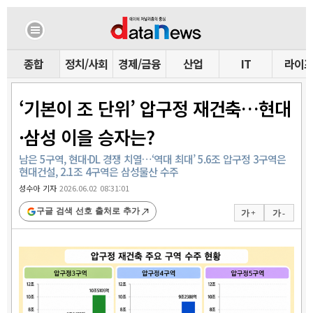
종합
정치/사회
경제/금융
산업
IT
라이
‘기본이 조 단위’ 압구정 재건축…현대
·삼성 이을 승자는?
남은 5구역, 현대·DL 경쟁 치열…‘역대 최대’ 5.6조 압구정 3구역은
현대건설, 2.1조 4구역은 삼성물산 수주
성수아 기자
2026.06.02 08:31:01
구글 검색 선호 출처로 추가
가 +
가 -