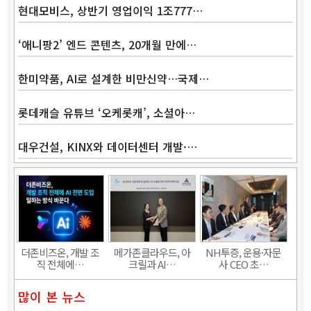
현대모비스, 상반기 영업이익 1조777…
‘애니팡2’ 엔드 콘텐츠, 20개월 만에…
한미약품, AI로 설계한 비만신약…국제…
롯데캐슬 유튜브 ‘오케롯캐’, 소셜아…
대우건설, KINX와 데이터센터 개발·…
Band
더존비즈온, 개발 조
메가존클라우드, 아
NH투증, 운용·자문
직 전체에…
크릴과 AI…
사 CEO 초…
많이 본 뉴스