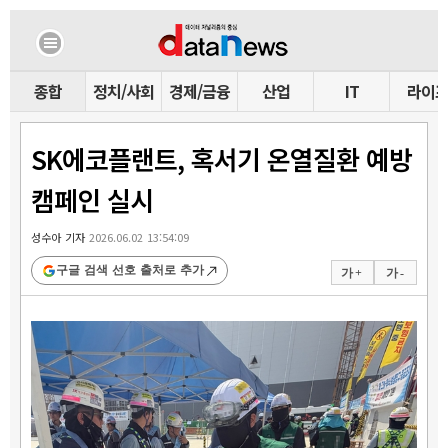
종합
정치/사회
경제/금융
산업
IT
라이
SK에코플랜트, 혹서기 온열질환 예방
캠페인 실시
성수아 기자
2026.06.02 13:54:09
구글 검색 선호 출처로 추가
가 +
가 -