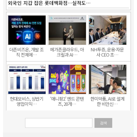
외국인 지갑 잡은 롯데백화점…실적도…
더존비즈온, 개발 조
메가존클라우드, 아
NH투증, 운용·자문
직 전체에…
크릴과 AI…
사 CEO 초…
현대모비스, 상반기
‘애니팡2’ 엔드 콘텐
한미약품, AI로 설계
영업이익…
츠, 20개…
한 비만신…
검색