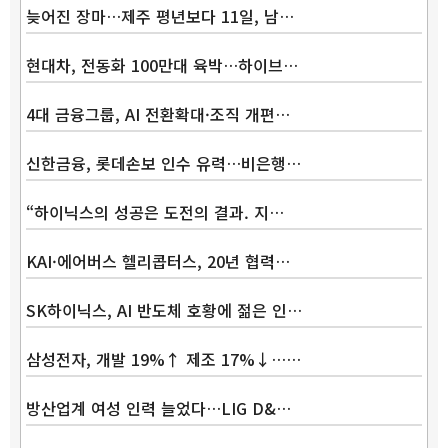
늦어진 장마…제주 평년보다 11일, 남…
현대차, 전동화 100만대 육박…하이브…
4대 금융그룹, AI 전환확대·조직 개편…
신한금융, 롯데손보 인수 유력…비은행…
“하이닉스의 성공은 도전의 결과. 지…
KAI·에어버스 헬리콥터스, 20년 협력…
SK하이닉스, AI 반도체 호황에 젊은 인…
삼성전자, 개발 19%↑ 제조 17%↓……
방산업계 여성 인력 늘었다…LIG D&…