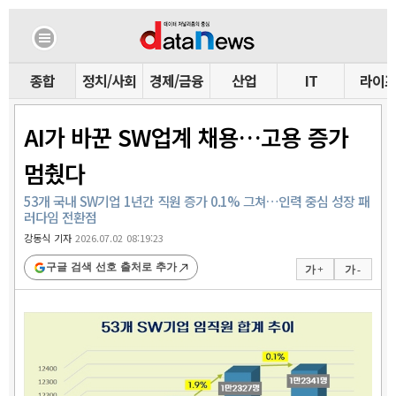
종합
정치/사회
경제/금융
산업
IT
라이
AI가 바꾼 SW업계 채용…고용 증가
멈췄다
53개 국내 SW기업 1년간 직원 증가 0.1% 그쳐…인력 중심 성장 패
러다임 전환점
강동식 기자
2026.07.02 08:19:23
구글 검색 선호 출처로 추가
가 +
가 -