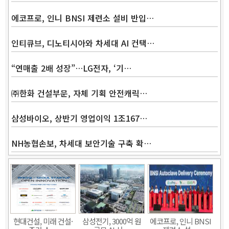
에코프로, 인니 BNSI 제련소 설비 반입…
인티큐브, 디노티시아와 차세대 AI 컨택…
“연매출 2배 성장”…LG전자, ‘기…
Band
㈜한화 건설부문, 자체 기획 안전캐릭…
삼성바이오, 상반기 영업이익 1조167…
NH농협손보, 차세대 보안기술 구축 확…
현대건설, 미래 건설·
삼성전기, 3000억 원
에코프로, 인니 BNSI