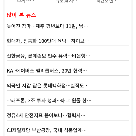
주거 스…
규모 AI 서…
제련소 설…
많이 본 뉴스
늦어진 장마…제주 평년보다 11일, 남…
현대차, 전동화 100만대 육박…하이브…
신한금융, 롯데손보 인수 유력…비은행…
KAI·에어버스 헬리콥터스, 20년 협력…
외국인 지갑 잡은 롯데백화점…실적도…
크래프톤, 3조 투자 성과…배그 원툴 한…
정유4사 안전지표 뜯어보니…협력사…
CJ제일제당 부산공장, 국내 식품업계…