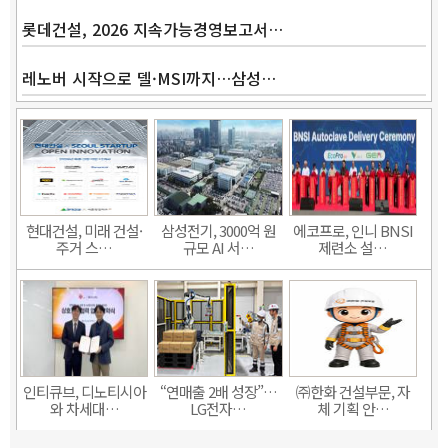
롯데건설, 2026 지속가능경영보고서…
레노버 시작으로 델·MSI까지…삼성…
현대건설, 미래 건설·
삼성전기, 3000억 원
에코프로, 인니 BNSI
주거 스…
규모 AI 서…
제련소 설…
인티큐브, 디노티시아
“연매출 2배 성장”…
㈜한화 건설부문, 자
와 차세대…
LG전자…
체 기획 안…