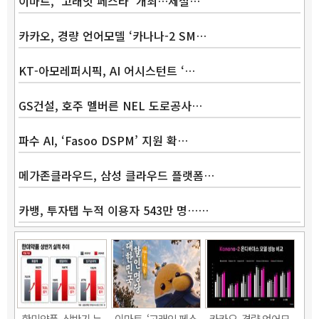
이마트, ‘고래잇 페스타’ 개최…제철…
카카오, 경량 언어모델 ‘카나나-2 SM…
KT-아모레퍼시픽, AI 어시스턴트 ‘…
GS건설, 호주 멜버른 NEL 도로공사…
파수 AI, ‘Fasoo DSPM’ 지원 확…
메가존클라우드, 삼성 클라우드 플랫폼…
카뱅, 투자탭 누적 이용자 543만 명……
Band
한미약품, 상반기 누
이마트, ‘고래잇 페스
카카오, 경량 언어모