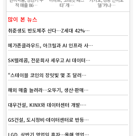
적 매출 86…
타’ 개…
델 ‘카나…
많이 본 뉴스
취준생도 반도체주 산다…Z세대 42%…
메가존클라우드, 아크릴과 AI 인프라 사…
SK텔레콤, 전문회사 세우고 AI 데이터…
“스테이블 코인의 장밋빛 몇 조 달러…
해외 매출 늘려라…오뚜기, 생산·판매…
대우건설, KINX와 데이터센터 개발·…
GS건설, 도시정비·데이터센터로 반등…
LGD, 상반기 영업익 흑자…올해 영업…