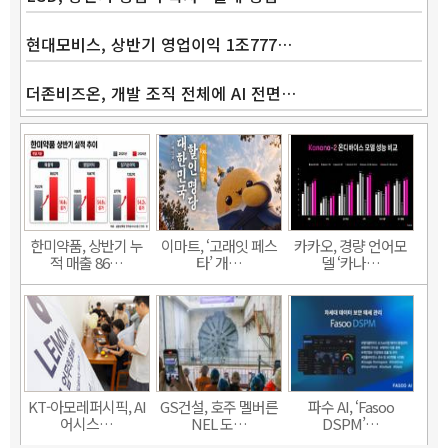
현대모비스, 상반기 영업이익 1조777…
더존비즈온, 개발 조직 전체에 AI 전면…
한미약품, 상반기 누
이마트, ‘고래잇 페스
카카오, 경량 언어모
적 매출 86…
타’ 개…
델 ‘카나…
KT-아모레퍼시픽, AI
GS건설, 호주 멜버른
파수 AI, ‘Fasoo
어시스…
NEL 도…
DSPM’…