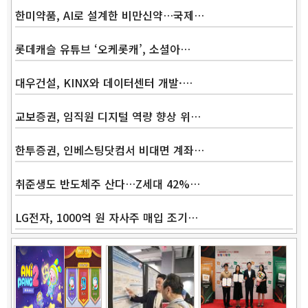
한미약품, AI로 설계한 비만신약…국제…
롯데캐슬 유튜브 ‘오케롯캐’, 소셜아…
대우건설, KINX와 데이터센터 개발·…
교보증권, 임직원 디지털 역량 향상 위…
한투증권, 인베스팅닷컴서 비대면 계좌…
취준생도 반도체주 산다…Z세대 42%…
LG전자, 1000억 원 자사주 매입 조기…
Band