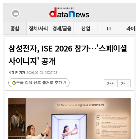
종합
정치/사회
경제/금융
산업
IT
라이
삼성전자, ISE 2026 참가…'스페이셜
사이니지' 공개
박혜연 기자
2026.02.03 09:27:23
구글 검색 선호 출처로 추가
가 +
가 -