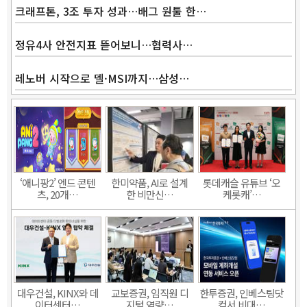
크래프톤, 3조 투자 성과…배그 원툴 한…
정유4사 안전지표 뜯어보니…협력사…
레노버 시작으로 델·MSI까지…삼성…
‘애니팡2’ 엔드 콘텐
한미약품, AI로 설계
롯데캐슬 유튜브 ‘오
츠, 20개…
한 비만신…
케롯캐’…
대우건설, KINX와 데
교보증권, 임직원 디
한투증권, 인베스팅닷
이터센터…
지털 역량…
컴서 비대…