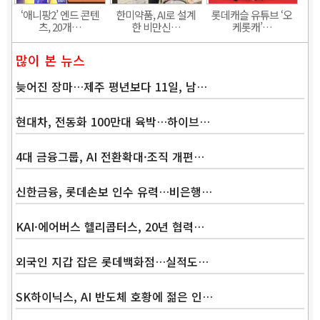
‘애니팡2’ 엔드 콘텐
한미약품, AI로 설계
롯데캐슬 유튜브 ‘오
츠, 20개…
한 비만신…
케롯캐’…
많이 본 뉴스
늦어진 장마…제주 평년보다 11일, 남…
현대차, 전동화 100만대 육박…하이브…
4대 금융그룹, AI 전환확대·조직 개편…
신한금융, 롯데손보 인수 유력…비은행…
KAI·에어버스 헬리콥터스, 20년 협력…
외국인 지갑 잡은 롯데백화점…실적도…
SK하이닉스, AI 반도체 호황에 젊은 인…