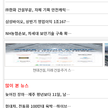
㈜한화 건설부문, 자체 기획 안전캐릭…
삼성바이오, 상반기 영업이익 1조167…
NH농협손보, 차세대 보안기술 구축 확…
현대건설, 미래 건설·주거 스…
많이 본 뉴스
늦어진 장마…제주 평년보다 11일, 남…
현대차, 전동화 100만대 육박…하이브…