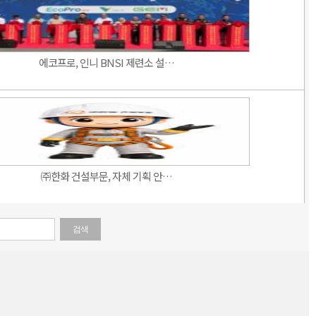
에코프로, 인니 BNSI 제련소 설…
㈜한화 건설부문, 자체 기획 안…
검색