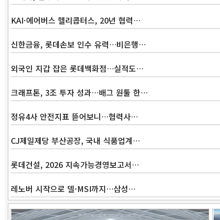
KAI·에어버스 헬리콥터스, 20년 협력…
신한금융, 롯데손보 인수 유력…비은행…
외국인 지갑 잡은 롯데백화점…실적도…
크래프톤, 3조 투자 성과…배그 원툴 한…
정유4사 안전지표 뜯어보니…협력사…
CJ제일제당 부산공장, 국내 식품업계…
롯데건설, 2026 지속가능경영보고서…
레노버 시작으로 델·MSI까지…삼성…