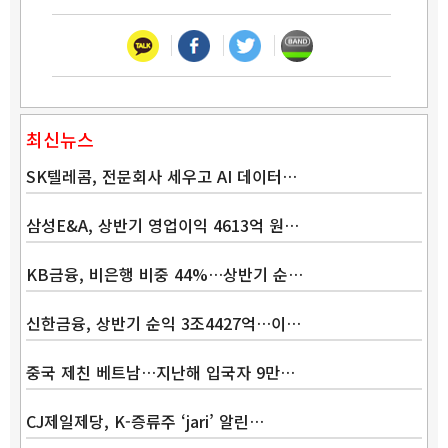
최신뉴스
SK텔레콤, 전문회사 세우고 AI 데이터…
삼성E&A, 상반기 영업이익 4613억 원…
KB금융, 비은행 비중 44%…상반기 순…
신한금융, 상반기 순익 3조4427억…이…
중국 제친 베트남…지난해 입국자 9만…
CJ제일제당, K-증류주 ‘jari’ 알린…