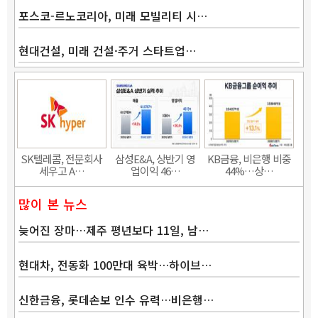
포스코-르노코리아, 미래 모빌리티 시…
현대건설, 미래 건설·주거 스타트업…
Band
SK텔레콤, 전문회사
삼성E&A, 상반기 영
KB금융, 비은행 비중
세우고 A…
업이익 46…
44%…상…
많이 본 뉴스
늦어진 장마…제주 평년보다 11일, 남…
현대차, 전동화 100만대 육박…하이브…
신한금융, 롯데손보 인수 유력…비은행…