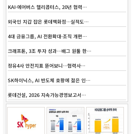
KAI·에어버스 헬리콥터스, 20년 협력…
외국인 지갑 잡은 롯데백화점…실적도…
4대 금융그룹, AI 전환확대·조직 개편…
크래프톤, 3조 투자 성과…배그 원툴 한…
정유4사 안전지표 뜯어보니…협력사…
SK하이닉스, AI 반도체 호황에 젊은 인…
롯데건설, 2026 지속가능경영보고서…