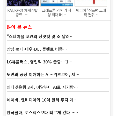
KAI, KF-21 체계개발
크래프톤, 상반기 사
넷피아 “상표명 트래
종료……
상 최대 매…
픽 편취…
많이 본 뉴스
“스테이블 코인의 장밋빛 몇 조 달러…
삼성·현대·대우·DL, 플랜트 비중…
LG유플러스, 영업익 30% 급증…‘1…
도면과 공장 이해하는 AI…위즈코어, 제…
인터넷은행 3사, 이달부터 AI로 사기탐…
네이버, 엔비디아와 10억 달러 투자 계…
한국콜마, 코스맥스보다 빠르게 컸다……