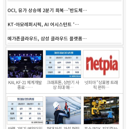
OCI, 유가 상승에 2분기 회복…'반도체…
KT-아모레퍼시픽, AI 어시스턴트 ‘…
메가존클라우드, 삼성 클라우드 플랫폼…
KAI, KF-21 체계개발
크래프톤, 상반기 사
넷피아 “상표명 트래
종료……
상 최대 매…
픽 편취…
안랩, 2분기 영업이익
현대건설, 건설 현장
포스코DX, 피지컬AI·