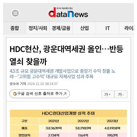
종합
정치/사회
경제/금융
산업
IT
라이
HDC현산, 광운대역세권 올인…반등
열쇠 찾을까
4.5조 규모 광운대역세권 개발사업으로 중장기 수익 창출 노
려…‘고위험 고수익’ 대규모 자체사업 성과 주목
성수아 기자
2024.12.10 08:24:57
구글 검색 선호 출처로 추가
가 +
가 -